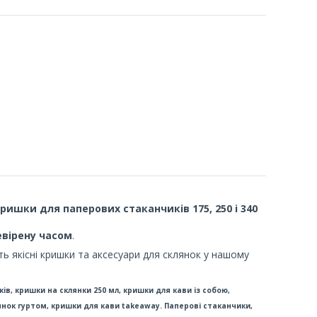
ришки для паперових стаканчиків 175, 250 і 340
евірену часом
.
ь якісні кришки та аксесуари для склянок у нашому
в, кришки на склянки 250 мл, кришки для кави із собою,
янок гуртом, кришки для кави takeaway.
Паперові стаканчики,