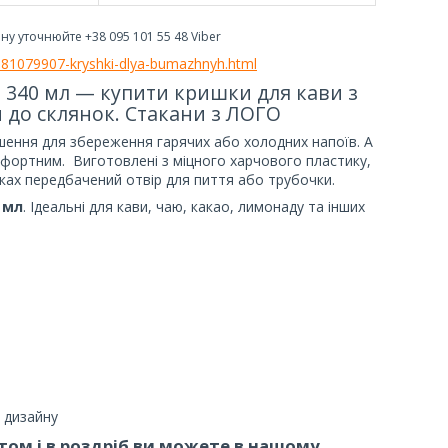
іну уточнюйте +38 095 101 55 48 Viber
p1181079907-kryshki-dlya-bumazhnyh.html
, 340 мл — купити кришки для кави з
и до склянок. Стакани з ЛОГО
шення для збереження гарячих або холодних напоїв. А
фортним. Виготовлені з міцного харчового пластику,
ках передбачений отвір для пиття або трубочки.
0 мл
. Ідеальні для кави, чаю, какао, лимонаду та інших
 дизайну
том і в роздріб ви можете в нашому