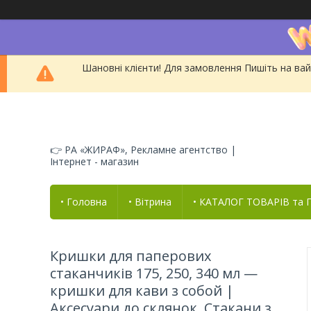
Шановні клієнти! Для замовлення Пишіть на вай
👉 РА «ЖИРАФ», Рекламне агентство |
Інтернет - магазин
• Головна
• Вітрина
• КАТАЛОГ ТОВАРІВ та
Кришки для паперових
стаканчиків 175, 250, 340 мл —
кришки для кави з собой |
Аксесуари до склянок. Стакани з