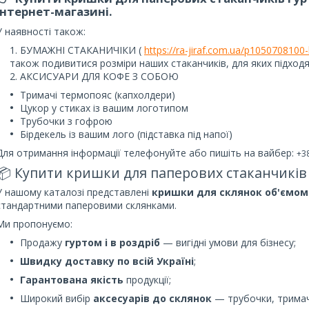
інтернет-магазині.
У наявності також:
БУМАЖНІ СТАКАНИЧІКИ (
https://ra-jiraf.com.ua/p105070810
також подивитися розміри наших стаканчиків, для яких підход
АКСИСУАРИ ДЛЯ КОФЕ З СОБОЮ
Тримачі термопояс (капхолдери)
Цукор у стиках із вашим логотипом
Трубочки з гофрою
Бірдекель із вашим лого (підставка під напої)
Для отримання інформації телефонуйте або пишіть на вайбер:
+3
📦 Купити кришки для паперових стаканчиків
У нашому каталозі представлені
кришки для склянок об'ємом 1
стандартними паперовими склянками.
Ми пропонуємо:
Продажу
гуртом і в роздріб
— вигідні умови для бізнесу;
Швидку доставку по всій Україні
;
Гарантована якість
продукції;
Широкий вибір
аксесуарів до склянок
— трубочки, тримачі,