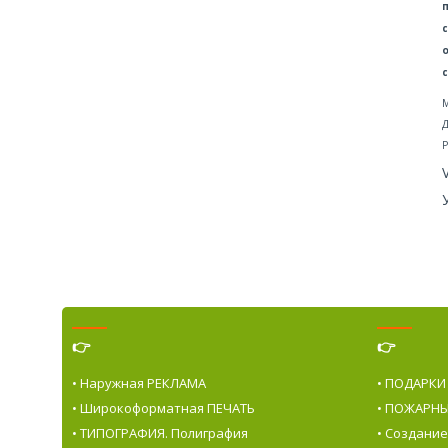
М
Д
Р
👉
👉
• Наружная РЕКЛАМА
• ПОДАРКИ
• Широкоформатная ПЕЧАТЬ
• ПОЖАРНЫ
• ТИПОГРАФИЯ. Полиграфия
• Создани