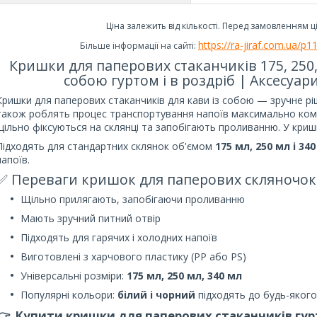
Ціна залежить від кількості. Перед замовленням ц
https://ra-jiraf.com.ua/
Більше інформації на сайті:
Кришки для паперових стаканчиків 175, 250
собою гуртом і в роздріб | Аксесуар
Кришки для паперових стаканчиків для кави із собою — зручне рі
також роблять процес транспортування напоїв максимально ком
щільно фіксуються на склянці та запобігають проливанню. У криш
Підходять для стандартних склянок об'ємом
175 мл, 250 мл і 34
напоїв.
✅ Переваги кришок для паперових скляночок
Щільно прилягають, запобігаючи проливанню
Мають зручний питний отвір
Підходять для гарячих і холодних напоїв
Виготовлені з харчового пластику (PP або PS)
Універсальні розміри:
175 мл, 250 мл, 340 мл
Популярні кольори:
білий і чорний
підходять до будь-якого
👉 Купити кришки для паперових стаканчиків гур