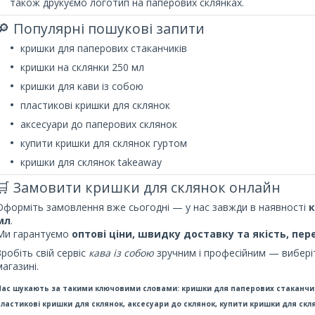
також друкуємо логотип на паперових склянках.
🔎 Популярні пошукові запити
кришки для паперових стаканчиків
кришки на склянки 250 мл
кришки для кави із собою
пластикові кришки для склянок
аксесуари до паперових склянок
купити кришки для склянок гуртом
кришки для склянок takeaway
🛒 Замовити кришки для склянок онлайн
Оформіть замовлення вже сьогодні — у нас завжди в наявності
к
мл
.
Ми гарантуємо
оптові ціни, швидку доставку та якість, пер
Зробіть свій сервіс
кава із собою
зручним і професійним — виберіт
магазині.
Нас шукають за такими ключовими словами:
кришки для паперових стаканчикі
пластикові кришки для склянок, аксесуари до склянок, купити кришки для скл