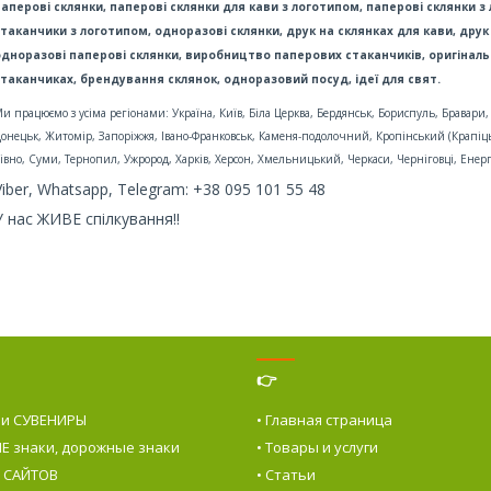
паперові склянки, паперові склянки для кави з логотипом, паперові склянки з
стаканчики з логотипом,
одноразові склянки, друк на склянках для кави,
друк
одноразові паперові склянки, виробництво паперових стаканчиків, оригіналь
стаканчиках, брендування склянок, одноразовий посуд, ідеї для свят.
и працюємо з усіма регіонами:
Україна, Київ, Біла Церква, Бердянськ, Бориспуль, Бравар
онецьк, Житомір, Запоріжжя, Івано-Франковськ, Каменя-подолочний, Кропінський (Крапіцьк
івно, Суми, Тернопил, Ужрород, Харків, Херсон, Хмельницький, Черкаси, Черніговці, Енер
Viber, Whatsapp, Telegram: +38 095 101 55 48
У нас ЖИВЕ спілкування!!
👉
 и СУВЕНИРЫ
• Главная страница
Е знаки, дорожные знаки
• Товары и услуги
е САЙТОВ
• Статьи