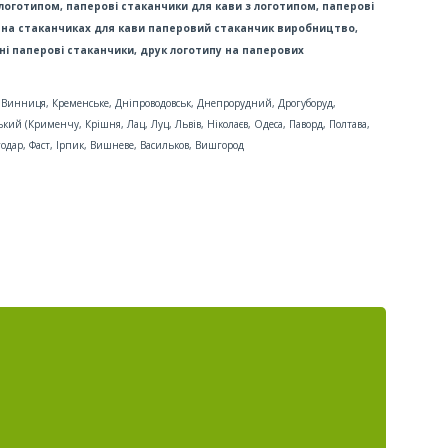
 логотипом,
паперові стаканчики для кави з логотипом, паперові
 на стаканчиках для кави
паперовий стаканчик виробництво,
ні паперові стаканчики, друк логотипу на паперових
и, Винниця, Кременське, Дніпроводовськ, Днепрорудний, Дрогуборуд,
ий (Крименчу, Крішня, Лац, Луц, Львів, Ніколаєв, Одеса, Паворд, Полтава,
годар, Фаст, Ірпик, Вишневе, Васильков, Вишгород