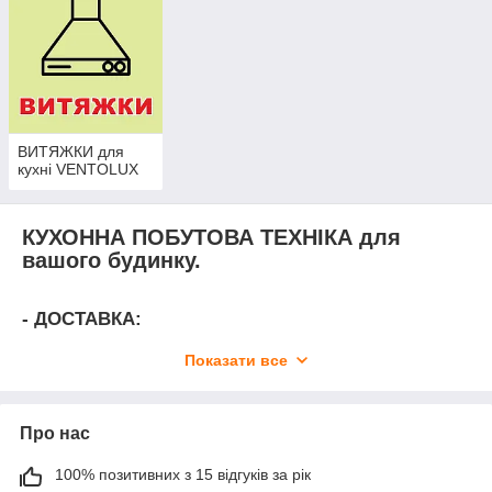
✓
БЕЗКОШТОВНА ДОСТАВКА
до відділення Нової Пошти
без передоплати та комісії.
ВИТЯЖКИ для
кухні VENTOLUX
КУХОННА ПОБУТОВА ТЕХНІКА для
вашого будинку.
- ДОСТАВКА:
БЕЗКОШТОВНА ДОСТАВКА
до відділення Нової
Показати все
Пошти без передоплати та комісії. Оплачуєте лише
вартість, яка вказана на сайті.
- ОПЛАТА:
Про нас
У відділенні Нової Пошти.
Без передоплати та
100% позитивних з 15 відгуків за рік
комісії. Оплачуєте лише вартість, яка вказана на сайті.