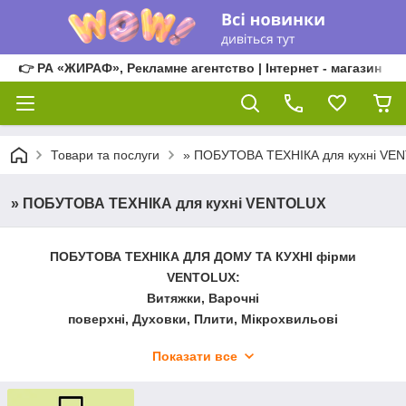
👉 РА «ЖИРАФ», Рекламне агентство | Інтернет - магазин
Товари та послуги
» ПОБУТОВА ТЕХНІКА для кухні VE
» ПОБУТОВА ТЕХНІКА для кухні VENTOLUX
ПОБУТОВА ТЕХНІКА ДЛЯ ДОМУ ТА КУХНІ фірми
VENTOLUX:
Витяжки, Варочні
поверхні, Духовки, Плити, Мікрохвильові
печі, Електричні печі, Посудомийки, Настільні
Показати все
плити, Кам'яні мийки, Бойлери, Пральні
машини, Вбудовані холодильники.