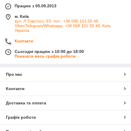
На карту.
Працює з 05.09.2013
За розрахунковим рахунком
(передплата).
м. Київ
Нас шукають за такими ключовими словами:
вул. Л.Товстого, 63, тел.: +38 095 101 55 48
Viber/Telegram/Whatsapp, +38 068 101 55 48, Київ,
Ми працюємо з усіма регіонами в Україні: Україна, Київ, Біла церква, Бориспіль,
Україна
Бравари, Вінниця, Тульчин, Ладижин, Немирів, Кремінне, Дніпро (Дніпропетровськ),
Дніпрорудний, Дрогобич, Житомир, Запоріжжя, Івано-Франківськ, Кам'янець-
Контакти
Подільський, Кропивницький ( Кіровоград ), Кременчук, Кривий Ріг, Луцьк, Львів,
Сьогодні працює з 10:00 до 18:00
Маріуполь, Миколаїв, Одеса, Павлоград, Полтава, Рівне, Суми, Тернопіль, Ужгород,
Показати весь графік роботи
Харків, Херсон, Хмельницький, Черкаси, Чернігів, Чернівці, Фастів, Буча, Ірпінь,
Вишневе, Васильків, Вишгород.
Про нас
Контакти
Доставка та оплата
Графік роботи