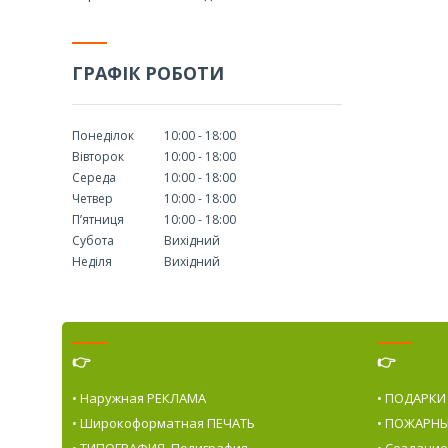
ГРАФІК РОБОТИ
Понеділок
10:00
18:00
Вівторок
10:00
18:00
Середа
10:00
18:00
Четвер
10:00
18:00
Пʼятниця
10:00
18:00
Субота
Вихідний
Неділя
Вихідний
👉
👉
• Наружная РЕКЛАМА
• ПОДАРКИ
• Широкоформатная ПЕЧАТЬ
• ПОЖАРНЫ
• ТИПОГРАФИЯ. Полиграфия
• Создани