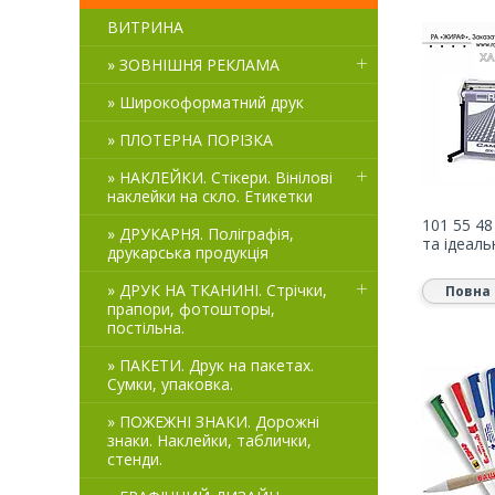
ВИТРИНА
» ЗОВНІШНЯ РЕКЛАМА
» Широкоформатний друк
» ПЛОТЕРНА ПОРІЗКА
» НАКЛЕЙКИ. Стікери. Вінілові
наклейки на скло. Етикетки
101 55 48
» ДРУКАРНЯ. Поліграфія,
та ідеаль
друкарська продукція
» ДРУК НА ТКАНИНІ. Стрічки,
Повна 
прапори, фотошторы,
постільна.
» ПАКЕТИ. Друк на пакетах.
Сумки, упаковка.
» ПОЖЕЖНІ ЗНАКИ. Дорожні
знаки. Наклейки, таблички,
стенди.