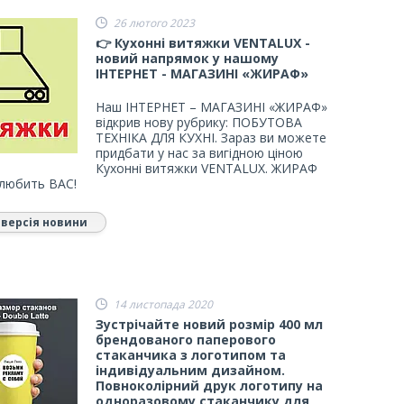
26 лютого 2023
👉 Кухонні витяжки VENTALUX -
новий напрямок у нашому
ІНТЕРНЕТ - МАГАЗИНІ «ЖИРАФ»
Наш ІНТЕРНЕТ – МАГАЗИНІ «ЖИРАФ»
відкрив нову рубрику: ПОБУТОВА
ТЕХНІКА ДЛЯ КУХНІ. Зараз ви можете
придбати у нас за вигідною ціною
Кухонні витяжки VENTALUX. ЖИРАФ
 любить ВАС!
 версія новини
14 листопада 2020
Зустрічайте новий розмір 400 мл
брендованого паперового
стаканчика з логотипом та
індивідуальним дизайном.
Повноколірний друк логотипу на
одноразовому стаканчику для