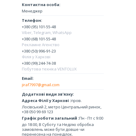
Менеджер
+380 (95) 101-55-48
Viber, Telegram, WhatsApp
+380 (68) 101-55-48
Рекламне Агенство
+380 (50) 996-91-23
Філія у Харкові
+380 (99) 244-74-38
Побутова техніка VENTOLUX
jiraf7997@gmail.com
Адреса Філії у Харкові
пров.
Лосівський 2, метро Центральний ринок,
+38 050 99 69 123
Графік роботи загальний
Пн - Пт с 9:00
до 18:00, В Суботу та Неділю обробка
замовлень може бути довше чи
перенесена на понеділок.