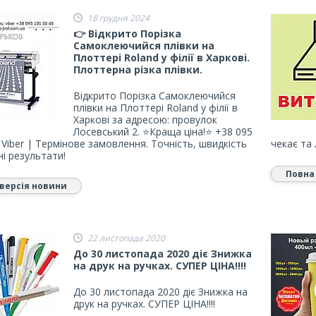
18 грудня 2024
👉 Відкрито Порізка
Самоклеючийся плівки на
Плоттері Roland у філії в Харкові.
Плоттерна різка плівки.
Відкрито Порізка Самоклеючийся
плівки на Плоттері Roland у філії в
Харкові за адресою: провулок
Лосевський 2. ⭐Краща ціна!⭐ +38 095
 Viber | Термінове замовлення. Точність, швидкість
чекає та
ні результати!
Повна
версія новини
22 листопада 2020
До 30 листопада 2020 діє Знижка
на друк на ручках. СУПЕР ЦІНА!!!!
До 30 листопада 2020 діє Знижка на
друк на ручках. СУПЕР ЦІНА!!!!