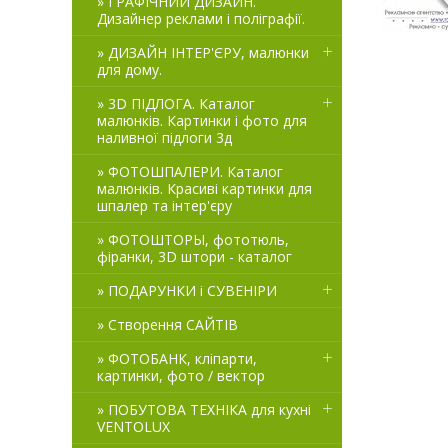
» ГРАФІЧНИЙ ДИЗАЙН.
Дизайнер реклами і поліграфії.
» ДИЗАЙН ІНТЕР'ЄРУ, малюнки
для дому.
» 3D ПІДЛОГА. Каталог
малюнків. Картинки і фото для
наливної підлоги 3д
» ФОТОШПАЛЕРИ. Каталог
малюнків. Красиві картинки для
шпалер та інтер'єру
» ФОТОШТОРЫ, фототюль,
фіранки, 3D штори - каталог
» ПОДАРУНКИ і СУВЕНІРИ
» Створення САЙТІВ
» ФОТОБАНК, кліпарти,
картинки, фото / вектор
» ПОБУТОВА ТЕХНІКА для кухні
VENTOLUX