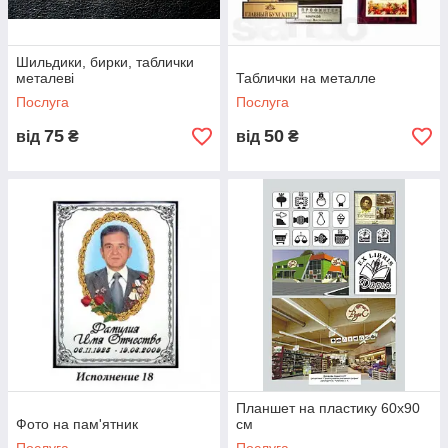
Шильдики, бирки, таблички
металеві
Таблички на металле
Послуга
Послуга
75
50
від
₴
від
₴
Планшет на пластику 60х90
Фото на пам'ятник
см