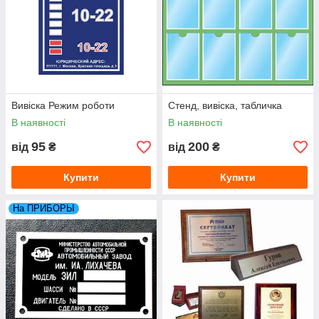
Вивіска Режим роботи
Стенд, вивіска, табличка
В наявності
В наявності
95
200
від
₴
від
₴
Купити
Купити
На ПРИБОРЫ