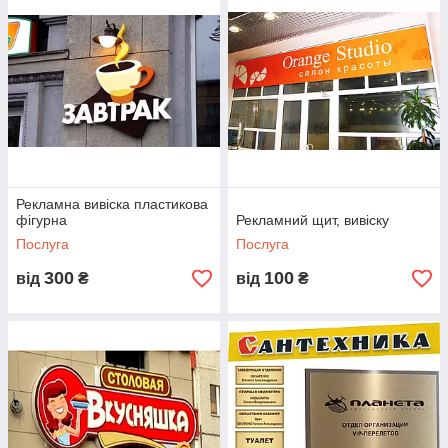
Рекламна вивіска пластикова
фігурна
Рекламний щит, вивіску
Послуга
Послуга
300
100
від
₴
від
₴