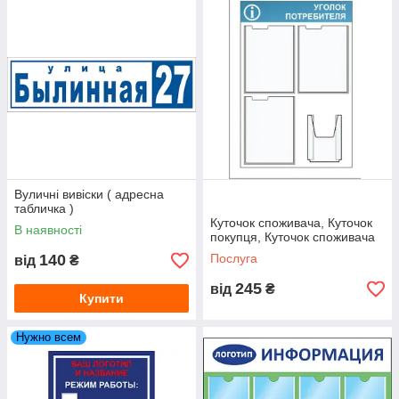
Вуличні вивіски ( адресна
табличка )
Куточок споживача, Куточок
В наявності
покупця, Куточок споживача
140
Послуга
від
₴
245
від
₴
Купити
Нужно всем