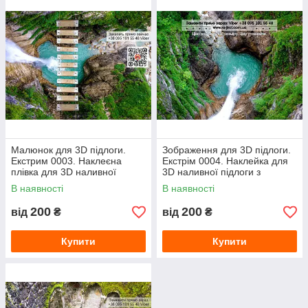
Малюнок для 3D підлоги.
Зображення для 3D підлоги.
Екстрим 0003. Наклеєна
Екстрім 0004. Наклейка для
плівка для 3D наливної
3D наливної підлоги з
підлоги з фото малюнком.
малюнком. Каньйон,
В наявності
В наявності
Бездна, містик
водоспад, висота
200
200
від
₴
від
₴
Купити
Купити