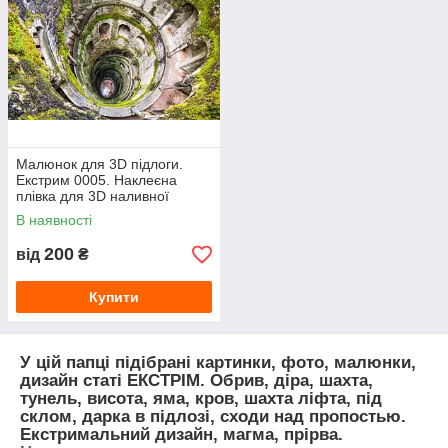
Малюнок для 3D підлоги.
Екстрим 0005. Наклеєна
плівка для 3D наливної
підлоги з фото малюнком.
В наявності
Бездна, тунель
200
від
₴
Купити
У цій папці підібрані картинки, фото, малюнки,
дизайн статі ЕКСТРІМ. Обрив, діра, шахта,
тунель, висота, яма, кров, шахта ліфта, під
склом, дарка в підлозі, сходи над пропостью.
Екстримальний дизайн, магма, прірва.