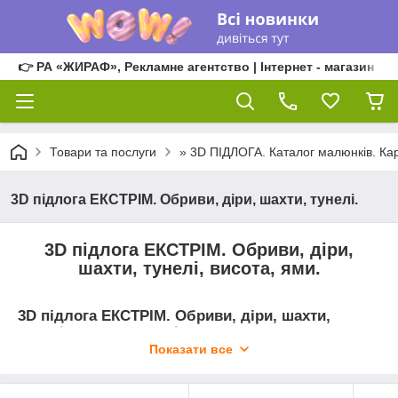
👉 РА «ЖИРАФ», Рекламне агентство | Інтернет - магазин
Товари та послуги
» 3D ПІДЛОГА. Каталог малюнків. Кар
3D підлога ЕКСТРІМ. Обриви, діри, шахти, тунелі.
3D підлога ЕКСТРІМ. Обриви, діри,
шахти, тунелі, висота, ями.
3D підлога ЕКСТРІМ. Обриви, діри, шахти,
тунелі, висота, ями. Фото з високою
роздільною здатністю для друку великих
Показати все
розмірів. Самоклейка плівка високої якості,
перевірена часом, призначена для покриття
полімерною смолою для 3D підлог. ДРУК і