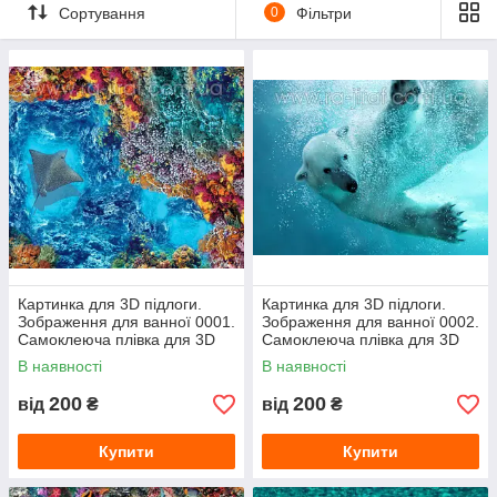
картинки, а саму плівку з печаткою ми виготовляємо. Якість
Сортування
0
Фільтри
нашої плівки перевірена часом для 3d підлог.
А також ми займаємося індивідуальним дизайном 3d підлог,
ви можете подзвонити і замовити будь-яке зображення,
картинку, фото, малюнок, ілюстрацію для 3d підлоги.
Консультувати клієнтів приносить нам радість! Консультації
безкоштовні. У нас живе спілкування з менеджером!!! Ми
цінуємо своїх клієнтів!
Картинка для 3D підлоги.
Картинка для 3D підлоги.
Зображення для ванної 0001.
Зображення для ванної 0002.
Самоклеюча плівка для 3D
Самоклеюча плівка для 3D
наливної підлоги з фото
наливної підлоги з фото
В наявності
В наявності
200
200
від
₴
від
₴
Купити
Купити