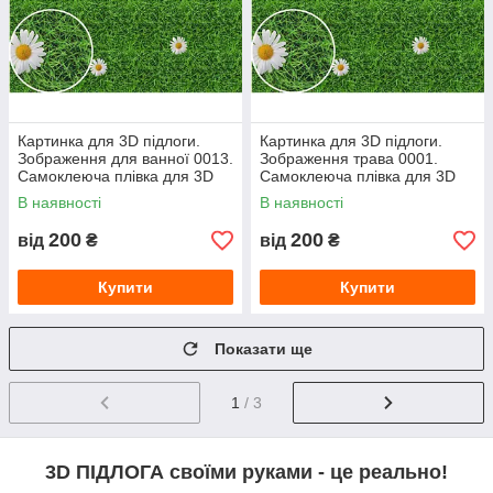
Картинка для 3D підлоги.
Картинка для 3D підлоги.
Зображення для ванної 0013.
Зображення трава 0001.
Самоклеюча плівка для 3D
Самоклеюча плівка для 3D
наливної підлоги з фото
наливної підлоги з фото
В наявності
В наявності
малюнком.
200
200
від
₴
від
₴
Купити
Купити
Показати ще
1
/ 3
3D ПІДЛОГА своїми руками - це реально!