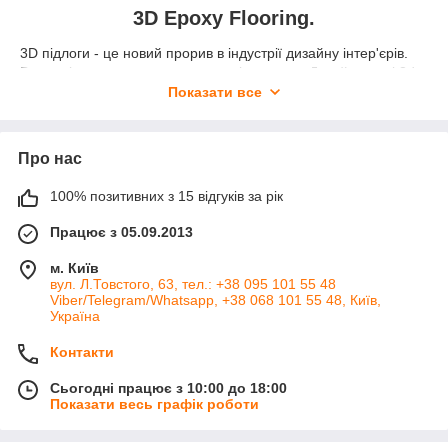
3D Epoxy Flooring.
3D підлоги - це новий прорив в індустрії дизайну інтер'єрів.
Весь світ може опинитися у вас під ногами. Дизайнерські 3d
підлоги забезпечують візуальний обсяг і надають
Показати все
реалістичність обраного дизайну інтер'єру. Ви можете
виявитися на квітковій галявині, на березі океану або перед
привабливою прірвою. Індивідуальний підхід до кожного
Про нас
клієнта гарантує неповторний ексклюзивний інтер'єр у
вашому приміщенні.
100% позитивних з 15 відгуків за рік
Реклама на підлозі. 3D реклама для підлоги.
Працює з 05.09.2013
Також 3D підлоги - це новинка для рекламного просування,
м. Київ
модний спосіб залучення уваги. Невід'ємна частина
вул. Л.Товстого, 63, тел.: +38 095 101 55 48
оформлення барів, ресторанів, кафе, фотозон, магазинів,
Viber/Telegram/Whatsapp, +38 068 101 55 48, Київ,
торгових центрів та інших місць масового відвідування
Україна
людей. Зручно використовувати в рекламних цілях
як тимчасова реклами на підлозі. Візуальний ефект 3D
Контакти
наклейки на підлозі приверне достатня кількість відвідувачів.
Популярна тематика для 3d підлоги: Морське дно,
Сьогодні працює з 10:00 до 18:00
океанський берег, рибки, дельфіни, квіти, безодня, квіткова
Показати весь графік роботи
поляна, камені, абстракція, вигляд зверху, 3д об'єкти.