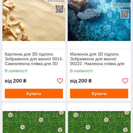
Картинка для 3D підлоги.
Малюнок для 3D підлоги.
Зображення для ванної 0014.
Зображення для ванної
Самоклеюча плівка для 3D
00222. Наклеєна плівка для
наливної підлоги з фото
3D наливної підлоги з фото
В наявності
В наявності
малюнком.
200
200
від
₴
від
₴
Купити
Купити