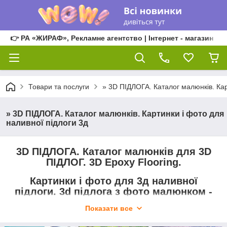
👉 РА «ЖИРАФ», Рекламне агентство | Інтернет - магазин
Товари та послуги
» 3D ПІДЛОГА. Каталог малюнків. Кар
» 3D ПІДЛОГА. Каталог малюнків. Картинки і фото для
наливної підлоги 3д
3D ПІДЛОГА. Каталог малюнків для 3D
ПІДЛОГ. 3D Epoxy Flooring.
Картинки і фото для 3д наливної
підлоги. 3d підлога з фото малюнком -
це спеціальна самоклеюча плівка
Показати все
високої якості, перевірена часом,
призначена для покриття полімерною