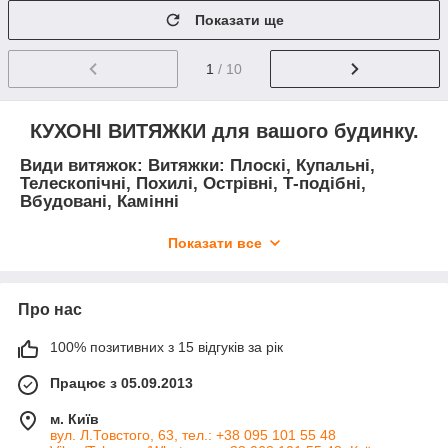
Показати ще
1
/ 10
КУХОНІ ВИТЯЖКИ для вашого будинку.
Види витяжок: Витяжки: Плоскі, Купальні,
Телескопічні, Похилі, Острівні, Т-подібні,
Вбудовані, Камінні
- ДОСТАВКА:
Показати все
БЕЗКОШТОВНА ДОСТАВКА
до відділення Нової
Пошти без передоплати та комісії. Оплачуєте лише
вартість, яка вказана на сайті.
Про нас
- ОПЛАТА:
100% позитивних з 15 відгуків за рік
У відділенні Нової Пошти.
Без передоплати та
комісії. Оплачуєте лише вартість витяжки.
Працює з 05.09.2013
На карту.
м. Київ
За розрахунковим рахунком
(передплата).
вул. Л.Товстого, 63, тел.: +38 095 101 55 48