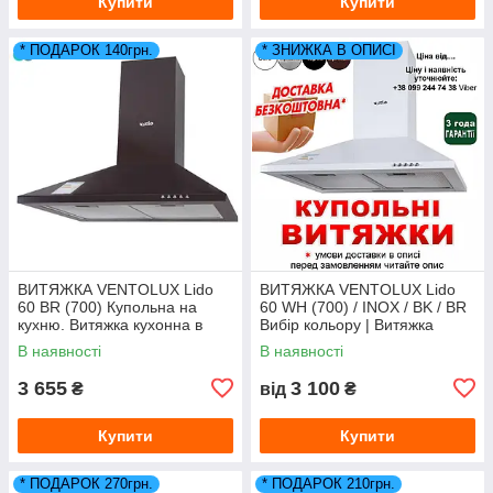
Купити
Купити
* ПОДАРОК 140грн.
* ЗНИЖКА В ОПИСІ
ВИТЯЖКА VENTOLUX Lido
ВИТЯЖКА VENTOLUX Lido
60 BR (700) Купольна на
60 WH (700) / INOX / BK / BR
кухню. Витяжка кухонна в
Вибір кольору | Витяжка
Україні. *ЗНИЖКА В ОПИСІ.
кухонна Вентолюкс Купольна
В наявності
В наявності
для кухні
3 655
3 100
₴
від
₴
Купити
Купити
* ПОДАРОК 270грн.
* ПОДАРОК 210грн.