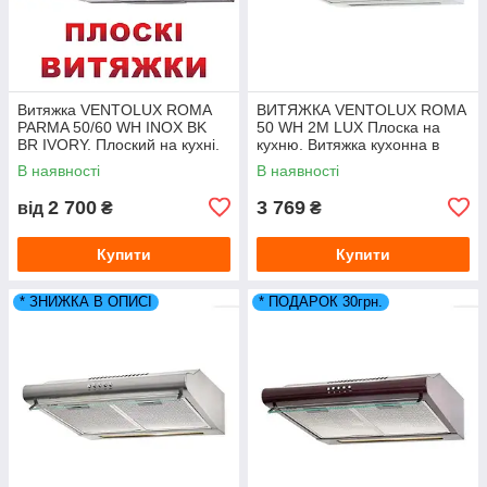
Витяжка VENTOLUX ROMA
ВИТЯЖКА VENTOLUX ROMA
PARMA 50/60 WH INOX BK
50 WH 2М LUX Плоска на
BR IVORY. Плоский на кухні.
кухню. Витяжка кухонна в
Кухонні витяжки в Україні.
Україні. *ЗНИЖКА В ОПИСІ.
В наявності
В наявності
2 700
3 769
від
₴
₴
Купити
Купити
* ЗНИЖКА В ОПИСІ
* ПОДАРОК 30грн.