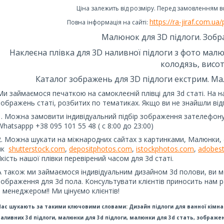
Ціна залежить від розміру. Перед замовленням вст
https://ra-jiraf.com.u
Повна інформація на сайті:
Малюнок для 3D підлоги. Зобр
Наклеєна плівка для 3D наливної підлоги з фото малюн
колодязь, висот
Каталог зображень для 3D підлоги екстрим. Мал
Ми займаємося печаткою на самоклеєній плівці для 3d статі. На н
зображень статі, розбитих по тематиках. Якщо ви не знайшли відп
1. Можна замовити індивідуальний підбір зображення зателефону
Whatsappp +38 095 101 55 48 ( с 8:00 до 23:00)
2. Можна шукати на міжнародних сайтах з картинками, Малюнки, 
як
shutterstock.com
,
depositphotos.com
,
istockphotos.com
,
adobes
Якість нашої плівки перевірений часом для 3d статі.
А також ми займаємося індивідуальним дизайном 3d полови, ви 
зображення для 3d пола. Консультувати клієнтів приносить нам р
з менеджером!! Ми цінуємо клієнтів!
Нас шукають за такими ключовими словами: Дизайн підлоги для ванної кімнат
наливних 3d підлоги, малюнки для 3d підлоги, малюнки для 3d стать, зображе