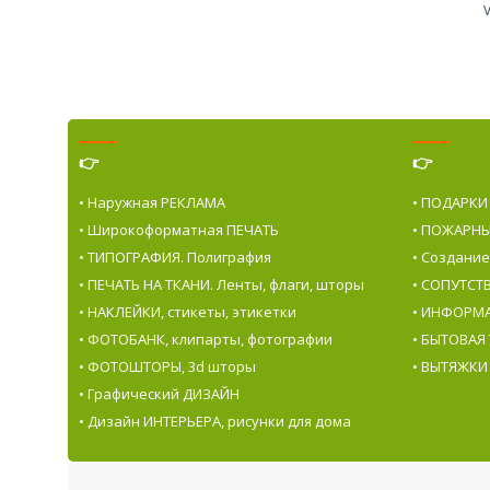
V
👉
👉
• Наружная РЕКЛАМА
• ПОДАРКИ
• Широкоформатная ПЕЧАТЬ
• ПОЖАРНЫ
• ТИПОГРАФИЯ. Полиграфия
• Создани
• ПЕЧАТЬ НА ТКАНИ. Ленты, флаги, шторы
• СОПУТС
• НАКЛЕЙКИ, стикеты, этикетки
• ИНФОРМ
• ФОТОБАНК, клипарты, фотографии
• БЫТОВАЯ
• ФОТОШТОРЫ, 3d шторы
• ВЫТЯЖКИ
• Графический ДИЗАЙН
• Дизайн ИНТЕРЬЕРА, рисунки для дома