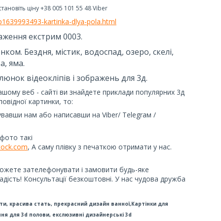
ановіть ціну +38 005 101 55 48 Viber
a/p1639993493-kartinka-dlya-pola.html
аження екстрим 0003.
ком. Бездня, містик, водоспад, озеро, скелі,
а, яма.
юнок відеокліпів і зображень для 3д.
ашому веб - сайті ви знайдете приклади популярних 3д
овідної картинки, то:
вавши нам або написавши на Viber/ Telegraм /
фото такі
tock.com
, А саму плівку з печаткою отримати у нас.
можете зателефонувати і замовити будь-яке
адість! Консультації безкоштовні. У нас чудова дружба
и, красива стать, прекрасний дизайн ванної,Картінки для
ння для 3d полови, екслюзивні дизайнерські 3d