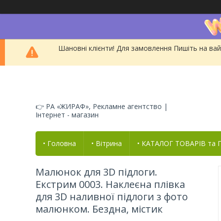
Шановні клієнти! Для замовлення Пишіть на вай
👉 РА «ЖИРАФ», Рекламне агентство |
Інтернет - магазин
• Головна
• Вітрина
• КАТАЛОГ ТОВАРІВ та
Малюнок для 3D підлоги.
Екстрим 0003. Наклеєна плівка
для 3D наливної підлоги з фото
малюнком. Бездна, містик