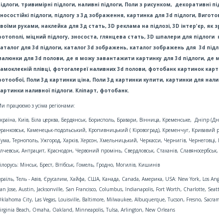
ідлоги, тривимірні підлоги, наливні підлоги, Поли з рисунком, декоративні п
носостійкі підлоги, підлогу з 3д зображення, картинка для 3d підлоги, Вигот
воїми руками, наклейка для 3д стать, 3D реклама на підлозі, 3D інтер'єр, як 
фотополі, міцний підлогу, знососта, глянцева стать, 3D шпалери для підлоги
каталог для 3d підлоги, каталог 3d зображень, каталог зображень для 3d пі
малюнки для 3d полови, де я можу завантажити картинку для 3d підлоги, де 
самоклеєній плівці, фотогалереї наливних 3d полови, фотобанк картинок карти
фотообої, Поли 3д картинки ціна, Поли 3д картинки купити, картинки для нали
артинки наливної підлоги. Кліпарт, фотобанк.
и працюємо з усіма регіонами:
країна, Київ, Біла церква, Бердянськ, Борисполь, Бравари, Вінница, Кременське, Дніпр (
ранковськ, Каменецьк-подольський, Кропивницький ( Кіровоград), Кременчуг, Кривавий ріг
ума, Тернополь, Ужгород, Харків, Херсон, Хмельницький, Черкасси, Чернигів, Чернеговці, 
лчевськ, Антрацит, Краснодон, Червоний промінь, Свердловськ, Стаханів, Славяносербськ,
ілорусь: Мінськ, Брест, Вітібськ, Гомель, Гродно, Могилів, Кишинів
зраїль, Тель - Авів, Єрусалим, Хайфа, США, Канада, Canada, Америка, USA: New York, Los Angel
an Jose, Austin, Jacksonville, San Francisco, Columbus, Indianapolis, Fort Worth, Charlotte, Sea
klahoma City, Las Vegas, Louisville, Baltimore, Milwaukee, Albuquerque, Tucson, Fresno, Sacram
irginia Beach, Omaha, Oakland, Minneapolis, Tulsa, Arlington, New Orleans