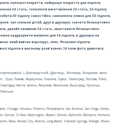
ідлоги, напольні покриття, найкраще покриття для підлоги,
овлення 3d стать, технологія виготовлення 3d стать, 3d підлогу
зробити 3D підлогу самостійно, самоклеєна плівка для 3D підлоги,
 кухня зал спальня дітей, друк в друкарні, скачати безкоштовно
длоги, дизайн наливних 3d стать, звантажити безкоштовно
можна надрукувати малюнок для 3d підлоги, в друкарні на
нок, який вивчає відеокурс, опис, безшовні підлоги,
вної підлоги в високому розв'язанні, 3d поли фото дивитися,
Дніпропетровськ) ), Днепроручний, Дроглець, Житомир, Запоріжжя, Івано-
, Луцк, Львова, Мариуполь, Ніколаїв, Одеса, Павлоград, Полтава, Рівно,
Енергодар, Фастів, Ірпень, Вишнево, Васильков, Вышгород, Луганськ,
 Ровіньки
es, Chicago, Houston, Phoenix, Philadelphia, San Antonio, San Diego, Dallas,
ttle, Denver, El Paso, Washington, Boston, Detroit, Nashville, Memphis, Portland,
ento, Mesa, Kansas City, Atlanta, Long Beach, Colorado Springs, Raleigh, Miami,