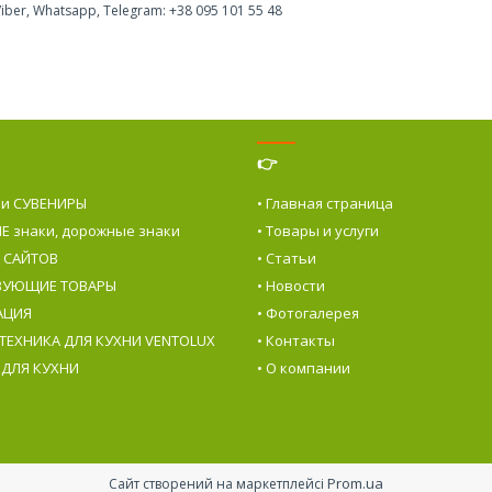
iber, Whatsapp, Telegram: +38 095 101 55 48
👉
 и СУВЕНИРЫ
• Главная страница
Е знаки, дорожные знаки
• Товары и услуги
е САЙТОВ
• Статьи
ТВУЮЩИЕ ТОВАРЫ
• Новости
АЦИЯ
• Фотогалерея
 ТЕХНИКА ДЛЯ КУХНИ VENTOLUX
• Контакты
 ДЛЯ КУХНИ
• О компании
Prom.ua
Сайт створений на маркетплейсі