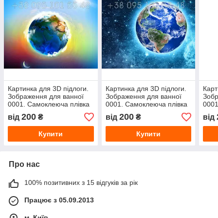
Картинка для 3D підлоги.
Картинка для 3D підлоги.
Карт
Зображення для ванної
Зображення для ванної
Зобр
0001. Самоклеюча плівка
0001. Самоклеюча плівка
0001
для 3D наливної підлоги з
для 3D наливної підлоги з
для 
200
200
від
₴
від
₴
від
фото
фото
фот
Купити
Купити
Про нас
100% позитивних з 15 відгуків за рік
Працює з 05.09.2013
м. Київ