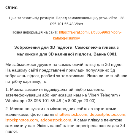
Опис
Ціна залежить від розмірів. Перед замовленням ціну уточнюйте +38
095 101 55 48 Viber
Повна інформація на сайті:
https://ra-jiraf.com.ua/g86599637-poly-
katalog-risunkov
Зображення для 3D підлоги. Самоклеюча плівка з
малюнком для 3D наливної підлоги. Ванна 0001
Ми займаємося друком на самоклеючій плівці для 3d підлог.
На нашому сайті представлені приклади популярних 3д
зображень підлог, розбиті за тематиками. Якщо ви не знайшли
потрібну картинку, то:
1. Можна замовити індивідуальний підбір малюнка
зателефонувавши або написавши нам на Viber/ Telegram /
Whatsapp +38 095 101 55 48 ( з 8:00 до 23:00)
2. Можна пошукати на міжнародних сайтах з картинками,
малюнками, фото такі як
shutterstock.com
,
depositphotos.com
,
istockphotos.com
,
adobestock.com
, А саму плівку з печаткою
замовити у нас. Якість нашої плівки перевірена часом для 3d
підлог.