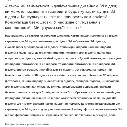
А також ми займаємося індивідуальним дизайном 3d підлог,
ви можете подзвонити і замовити будь-яку картинку для 3d
підлоги. Консультувати клієнтів приносить нам радість!
Консультації безкоштовні. У нас живе спілкування з
менеджером!!! Ми цінуємо своїх клієнтів!
Нас шукають за такими ключовими словами: Картинки для наливних 3d підлог,
картинки для 3d підлог, малюнки для підлог 3d зображення 3d підлоги,
ексклюзивні дизайнерські 3d підлоги, тривимірні підлоги, наливні підлоги,
підлоги з малюнком, декоративні підлоги, покриття для підлоги, найкраще
покриття для підлоги, зносостійкі підлоги, підлога з 3д зображення, картинка для
3d підлоги, виготовлення 3d підлоги, технологія виготовлення 3d підлоги, 3d
підлога своїми руками, наклейка для 3d підлоги, 3D реклама на підлозі, 3D
інтер'єр, як зробити 3D підлога самостійно, самоклеюча плівка для 3D підлоги,
фотополы, міцний підлогу, зносостійкий підлогу, глянцева підлога, 3D шпалери
для підлоги кухня зал спальня, дитяча, роздрукувати в друкарні, скачати
безкоштовно каталог для 3d підлог, каталог 3d зображень, каталог малюнків для
3d підлоги, дизайн наливних 3d підлог, скачати безкоштовно малюнки для 3d
підлоги, Де я можу скачати картинку для 3d підлоги, Де можна роздрукувати цю
картинку для 3d підлоги, друку на самоклеючій плівці, фотогалерея наливних 3d
підлог, фотобанк зображень картинок малюнків, навчальний відеокурс, опис.
Ми працюємо з усіма регіонами: