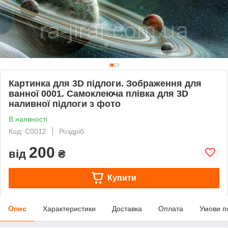
Картинка для 3D підлоги. Зображення для
ванної 0001. Самоклеюча плівка для 3D
наливної підлоги з фото
В наявності
Код: С0012
Роздріб
200
від
₴
Купити
Опис
Характеристики
Доставка
Оплата
Умови п