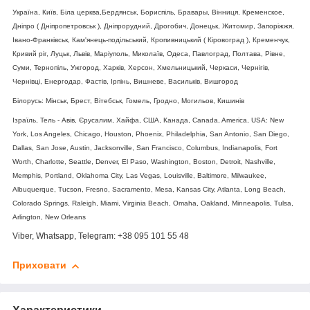
Україна, Київ, Біла церква,Бердянськ, Бориспіль, Бравары, Вінниця, Кременское,
Дніпро ( Дніпропетровськ ), Дніпрорудний, Дрогобич, Донецьк, Житомир, Запоріжжя,
Івано-Франківськ, Кам'янець-подільський, Кропивницький ( Кіровоград ), Кременчук,
Кривий ріг, Луцьк, Львів, Маріуполь, Миколаїв, Одеса, Павлоград, Полтава, Рівне,
Суми, Тернопіль, Ужгород, Харків, Херсон, Хмельницький, Черкаси, Чернігів,
Чернівці, Енергодар, Фастів, Ірпінь, Вишневе, Васильків, Вишгород
Білорусь: Мінськ, Брест, Вітебськ, Гомель, Гродно, Могильов, Кишинів
Ізраїль, Тель - Авів, Єрусалим, Хайфа, США, Канада, Canada, America, USA: New
York, Los Angeles, Chicago, Houston, Phoenix, Philadelphia, San Antonio, San Diego,
Dallas, San Jose, Austin, Jacksonville, San Francisco, Columbus, Indianapolis, Fort
Worth, Charlotte, Seattle, Denver, El Paso, Washington, Boston, Detroit, Nashville,
Memphis, Portland, Oklahoma City, Las Vegas, Louisville, Baltimore, Milwaukee,
Albuquerque, Tucson, Fresno, Sacramento, Mesa, Kansas City, Atlanta, Long Beach,
Colorado Springs, Raleigh, Miami, Virginia Beach, Omaha, Oakland, Minneapolis, Tulsa,
Arlington, New Orleans
Viber, Whatsapp, Telegram: +38 095 101 55 48
Приховати