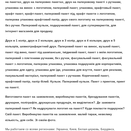
на пакетах, друк на паперових пакетах, друк на паперовому пакеті з ручками,
упаковка на винос з логотипом, паперовий пакет, упаковка, крафтовый пакет,
крафт пакет, крафт-пакет, паперовий пакет під, крафт пакети з логотипом,
паперова упаковка крафтовий папір, друк свого логотипу на паперовому пакеті,
без ручки. Паперовий кульок, подарунковий пакет, для супермаркетів, для
інтернет магазинів для продажу.
Друк в 1 колір, друк в 2 кольори, друк в 3 колір, друк в 4 кольори, друк в 5
кольорів, шовкотрафаретний друк. Паперовий пакет на винос, вузький пакет,
пакет під вино, пакет під шампанське, іміджевий пакет, пакет з моїм логотипом,
паперовий з плетеними ручками, без ручок, фасувальний пакет, фасувальний
пакет з логотипом, паперова упаковка, упаковка подарунків для корпоративів,
упаковка для одягу, упаковка для їди, упаковка для взуття, пакет для реклами,
пакувальний матеріал, паперовий пакет з ручками. Коричневий пакет,
крафтовий папір, папір білий. Кульок. Паперовий кульок. Пакет з принтом, принт
на пакеті.
Виготовити пакет на замовлення, виробництво пакетів, брендування пакетів,
друкарня, поліграфія, друкарська продукція, як виділитися?. Де замовити
паперовий пакет? Як надрукувати логотип на пакеті? Куди покласти подарунок?
Свій пакет. Виробництво пакетів на замовлення. малий тираж, невелику
кількість, для себе. Зі своїм фото.
Мы работаем со всеми регионами: Украина, Киев, Белая церковь, Бердянск,