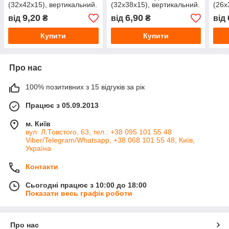
(32х42х15), вертикальний.
(32х38х15), вертикальний.
(26х
Друк логотипу на пакетах.
Друк логотипу на пакетах.
Друк
9,20
6,90
від
₴
від
₴
від
Замовити в
Замовити в
Замо
Купити
Купити
Про нас
100% позитивних з 15 відгуків за рік
Працює з 05.09.2013
м. Київ
вул. Л.Товстого, 63, тел.: +38 095 101 55 48
Viber/Telegram/Whatsapp, +38 068 101 55 48, Київ,
Україна
Контакти
Сьогодні працює з 10:00 до 18:00
Показати весь графік роботи
Про нас