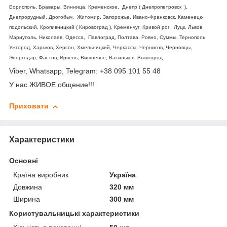
Борисполь, Бравары, Винница, Кременское, Днепр ( Днепропетровск ),
Днепрорудный, Дрогобыч, Житомир, Запорожье, Ивано-Франковск, Каменецк-
подольский, Кропивницкий ( Кировоград ), Кременчуг, Кривой рог, Луцк, Львов,
Мариуполь, Николаев, Одесса, Павлоград, Полтава, Ровно, Суммы, Тернополь,
Ужгород, Харьков, Херсон, Хмельницкий, Черкассы, Чернигов, Черновцы,
Энергодар, Фастов, Ирпень, Вишневое, Васильков, Вышгород
Viber, Whatsapp, Telegram: +38 095 101 55 48
У нас ЖИВОЕ общение!!!
Приховати
Характеристики
Основні
Країна виробник
Україна
Довжина
320 мм
Ширина
300 мм
Користувальницькі характеристики