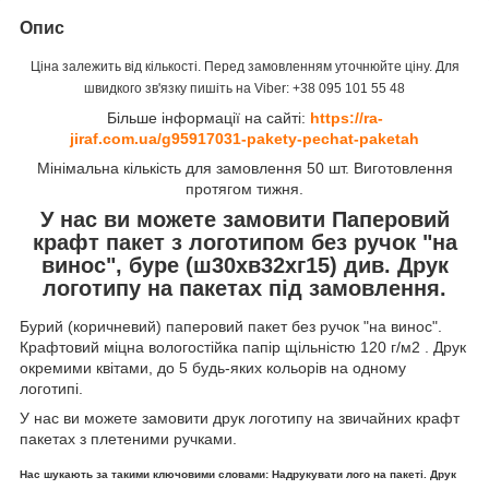
Опис
Ціна залежить від кількості. Перед замовленням уточнюйте ціну. Для
швидкого зв'язку пишіть на Viber: +38 095 101 55 48
Більше інформації на сайті:
https://ra-
jiraf.com.ua/g95917031-pakety-pechat-paketah
Мінімальна кількість для замовлення 50 шт. Виготовлення
протягом тижня.
У нас ви можете замовити Паперовий
крафт пакет з логотипом без ручок "на
винос", буре (ш30хв32хг15) див. Друк
логотипу на пакетах під замовлення.
Бурий (коричневий) паперовий пакет без ручок "на винос".
Крафтовий міцна вологостійка папір щільністю 120 г/м
2
. Друк
окремими квітами, до 5 будь-яких кольорів на одному
логотипі.
У нас ви можете замовити друк логотипу на звичайних крафт
пакетах з плетеними ручками.
Нас шукають за такими ключовими словами: Надрукувати лого на пакеті. Друк