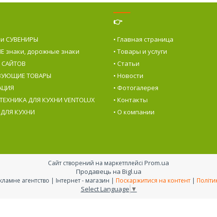
👉
 и СУВЕНИРЫ
• Главная страница
Е знаки, дорожные знаки
• Товары и услуги
е САЙТОВ
• Статьи
ТВУЮЩИЕ ТОВАРЫ
• Новости
АЦИЯ
• Фотогалерея
 ТЕХНИКА ДЛЯ КУХНИ VENTOLUX
• Контакты
 ДЛЯ КУХНИ
• О компании
Prom.ua
Сайт створений на маркетплейсі
Продавець на Bigl.ua
👉 РА «ЖИРАФ», Рекламне агентство | Інтернет - магазин |
Поскаржитися на контент
|
Політи
Select Language
▼