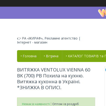
👉 РА «ЖИРАФ», Рекламне агентство |
Інтернет - магазин
• Головна
• Вітрина
• КАТАЛОГ ТОВАРІВ та
ВИТЯЖКА VENTOLUX VIENNA 60
BK (700) PB Похила на кухню.
Витяжка кухонна в Україні.
*ЗНИЖКА В ОПИСІ.
Немає в наявності
Оптом і в роздріб