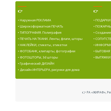
👉
👉
• Наружная РЕКЛАМА
• ПОДАРКИ
• Широкоформатная ПЕЧАТЬ
• ПОЖАРНЫ
• ТИПОГРАФИЯ. Полиграфия
• Создани
• ПЕЧАТЬ НА ТКАНИ. Ленты, флаги, шторы
• СОПУТС
• НАКЛЕЙКИ, стикеты, этикетки
• ИНФОРМ
• ФОТОБАНК, клипарты, фотографии
• БЫТОВАЯ
• ФОТОШТОРЫ, 3d шторы
• ВЫТЯЖКИ
• Графический ДИЗАЙН
• Дизайн ИНТЕРЬЕРА, рисунки для дома