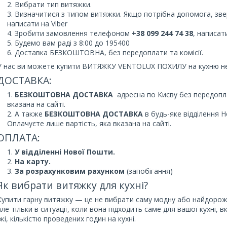
Вибрати тип витяжки.
Визначитися з типом витяжки. Якщо потрібна допомога, з
написати на Viber
Зробити замовлення телефоном
+38 099 244 74 38
, написат
Будемо вам раді з 8:00 до 195400
Доставка БЕЗКОШТОВНА, без передоплати та комісії.
У нас ви можете купити ВИТЯЖКУ VENTOLUX ПОХИЛУ
на кухню н
ДОСТАВКА:
БЕЗКОШТОВНА ДОСТАВКА
адресна по Києву без передоплат
вказана на сайті.
А также
БЕЗКОШТОВНА ДОСТАВКА
в будь-яке відділення 
Оплачуєте лише вартість, яка вказана на сайті.
ОПЛАТА:
У відділенні Нової Пошти.
На карту.
За розрахунковим рахунком
(запобігання)
Як вибрати витяжку для кухні?
Купити гарну витяжку — це не вибрати саму модну або найдорож
але тільки в ситуації, коли вона підходить саме для вашої кухні
їжі, кількістю проведених годин на кухні.