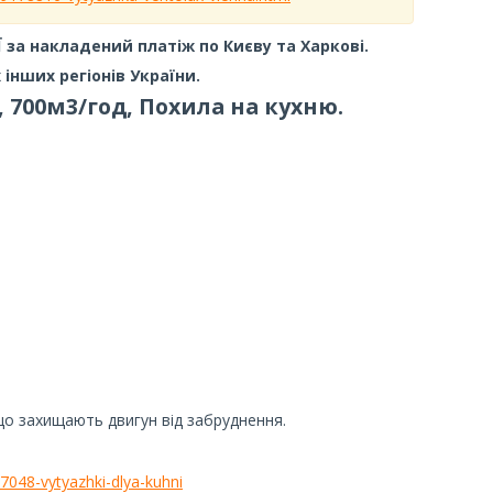
за накладений платіж по Києву та Харкові.
 інших регіонів України.
 700м3/год, Похила на кухню.
що захищають двигун від забруднення.
97048-vytyazhki-dlya-kuhni