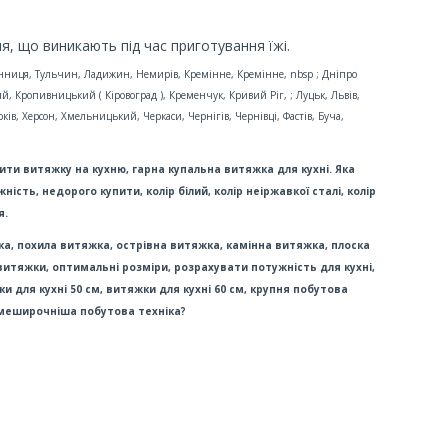
, що виникають під час приготування їжі.
 Вінниця, Тульчин, Ладижин, Немирів, Кремінне, Кремінне, nbsp ; Дніпро
, Кропивницький ( Кіровоград ), Кременчук, Кривий Ріг, ; Луцьк, Львів,
ків, Херсон, Хмельницький, Черкаси, Чернігів, Чернівці, Фастів, Буча,
ти витяжку на кухню, гарна купальна витяжка для кухні. Яка
ть, недорого купити, колір білий, колір неіржавкої сталі, колір
я.
а, похила витяжка, острівна витяжка, камінна витяжка, плоска
итяжки, оптимальні розміри, розрахувати потужність для кухні,
и для кухні 50 см, витяжки для кухні 60 см, кpyпня побутова
аймеширочніша побутова техніка?