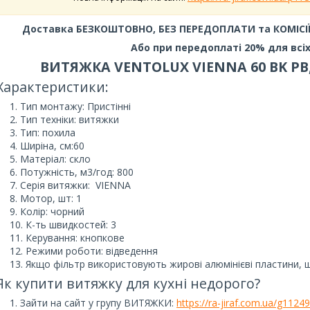
Доставка БЕЗКОШТОВНО, БЕЗ ПЕРЕДОПЛАТИ та КОМІСІЇ 
Або при передоплаті 20% для всіх
ВИТЯЖКА VENTOLUX VIENNA 60 BK PB,
Характеристики:
Тип монтажу: Пристінні
Тип техніки: витяжки
Тип: похила
Ширіна, см:60
Матеріал: скло
Потужність, м3/год: 800
Серія витяжки: VIENNA
Мотор, шт: 1
Колір: чорний
К-ть швидкостей: 3
Керування: кнопкове
Режими роботи: відведення
Якщо фільтр використовують жирові алюмінієві пластини, 
Як купити витяжку для кухні недорого?
Зайти на сайт у групу ВИТЯЖКИ:
https://ra-jiraf.com.ua/g1124