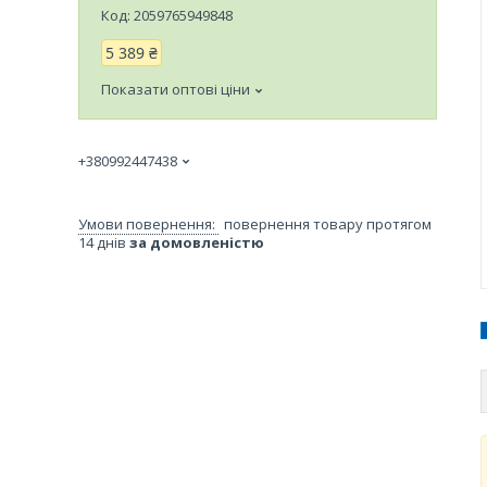
Код:
2059765949848
5 389 ₴
Показати оптові ціни
+380992447438
повернення товару протягом
14 днів
за домовленістю