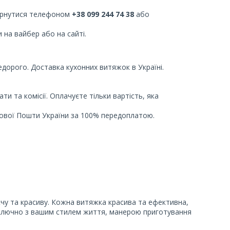
вернутися телефоном
+38 099 244 74 38
або
и на вайбер або на сайті.
едорого. Доставка кухонних витяжок в Україні.
и та комісії. Оплачуєте тільки вартість, яка
Нової Пошти України за 100% передоплатою.
чу та красиву. Кожна витяжка красива та ефективна,
, включно з вашим стилем життя, манерою приготування