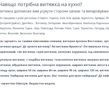
Навіщо потрібна витяжка на кухні?
Витяжка допоможе вам усунути сторонні запахи та випаровування
и працюємо з усіма регіонами в Україні: Україна, Київ, Біла церква, Бориспіль, Бровари,
Дніпропетровськ), Дрогобич, Житомир, Запоріжжя, Івано-Франківськ, Кам'янець-Подільський
аріуполь, Миколаїв, Одеса, nbsp; Павлоград, Полтава, Рівне, Суми, Тернопіль, Ужгород, Хар
рпінь, Вишневе, Васильків, Вишгород.
Нас шукають за такими ключовими словами: витяжка кухонна Вентолюкс, купи
витяжка краща? Де купити витяжку? Які витяжки бувають? Оптимальна потужніс
коричневий, тип витяжки, серія витяжки, кнопкове керування, під замовленн
Купольна витяжка, т-подібна витяжка, телескопічна витяжка, висувна витяжк
витяжка, вбудована витяжка, сенсорне керування, ширина витяжки, висота в
лощу кухні, ширина 50 см, ширина 60 см, ширина 90 см, ширина 120 см, витяжк
техніка. Найкращі витяжки для кухні. Яка техніка для кухні найкраща? Де н
З гарантією 36місців, бюджетна модель