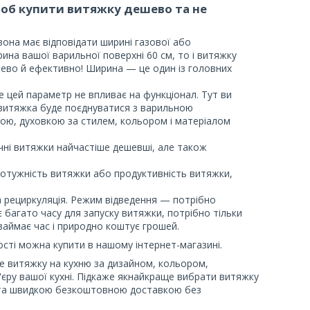
щоб купити витяжку дешево та не
 вона має відповідати ширині газової або
ина вашої варильної поверхні 60 см, то і витяжку
шево й ефективно! Ширина — це один із головних
ле цей параметр не впливає на функціонал. Тут ви
 витяжка буде поєднуватися з варильною
ю, духовкою за стилем, кольором і матеріалом
ичні витяжки найчастіше дешевші, але також
потужність витяжки або продуктивність витяжки,
 рециркуляція. Режим відведення — потрібно
 багато часу для запуску витяжки, потрібно тільки
 займає час і природно коштує грошей.
ості можна купити в нашому інтернет-магазині.
 витяжку на кухню за дизайном, кольором,
р'єру вашої кухні. Підкаже якнайкраще вибрати витяжку
і та швидкою безкоштовною доставкою без