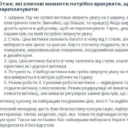
Отже, які ключові моменти потрібно врахувати, 
переплачувати:
Ширина. Під час купівлі витяжки зверніть увагу на її ширину,
електричної плити. Звичайно, що більше, то краще))) Якщо шир
досить купити в цей розмір, щоб не переплачувати. Гарно, де
параметрів, на який потрібно звернути увагу.
Стиль. Ціна витяжки залежить багато в чому від її стилю, а
вибираєте між ціною та красою. Варто спочатку подумати, як
поверхнею, мікрохвильовою поверхнею, посудомийною машино
в дизайні кухні.
Ціна. Ціна витяжки багато в чому залежить від стилю, клас
ефективні як і дорожчі витяжки.
Потужність. У виборі витяжки вам треба звернути увагу на 
яка вимірюється в метрах кубічних на годину.
Режим роботи. Є 2 режими роботи витяжки — відведення та
з'єднати витяжку з вентиляном. Режим рециркуляції не вимагає
повісити витяжку, але вимагає регулярної заміни фільтрів, що
Витяжку кухонну за найкращим поєднанням ціни, якості та надійн
Вежовий менеджер дасть Вам безкоштовну консультацію, підбере
матеріалом, типом, моделлю, серії, яка повністю відповідає інте
для кухні. Також ми потішимо Вас найширшим вибором в Україн
передоплати й без відсотків.