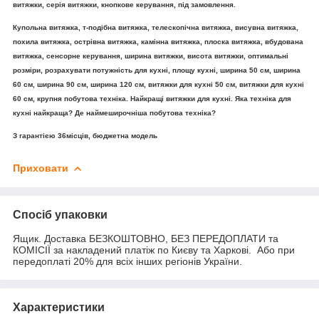
витяжки, серія витяжки, кнопкове керування, під замовлення.
Купольна витяжка, т-подібна витяжка, телескопічна витяжка, висувна витяжка,
похила витяжка, острівна витяжка, камінна витяжка, плоска витяжка, вбудована
витяжка, сенсорне керування, ширина витяжки, висота витяжки, оптимальні
розміри, розрахувати потужність для кухні, площу кухні, ширина 50 см, ширина
60 см, ширина 90 см, ширина 120 см, витяжки для кухні 50 см, витяжки для кухні
60 см, кpyпня побутова техніка. Найкращі витяжки для кухні. Яка техніка для
кухні найкраща? Де наймеширочніша побутова техніка?
З гарантією 36місців, бюджетна модель
Приховати
Спосіб упаковки
Ящик. Доставка БЕЗКОШТОВНО, БЕЗ ПЕРЕДОПЛАТИ та
КОМІСІЇ за накладений платіж по Києву та Харкові. Або при
передоплаті 20% для всіх інших регіонів України.
Характеристики