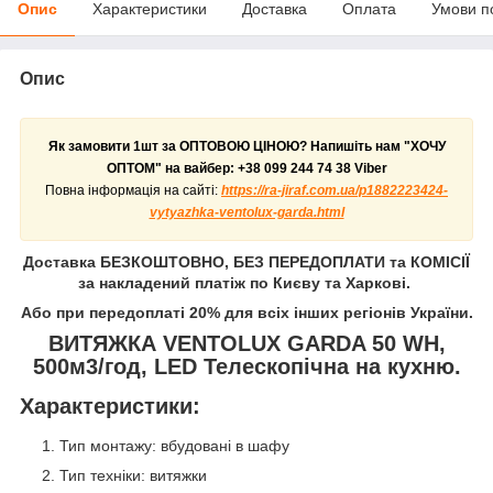
Опис
Характеристики
Доставка
Оплата
Умови п
Опис
Як замовити 1шт за ОПТОВОЮ ЦІНОЮ? Напишіть нам "ХОЧУ
ОПТОМ" на вайбер:
+38 099 244 74 38 Viber
Повна інформація на сайті:
https://ra-jiraf.com.ua/p1882223424-
vytyazhka-ventolux-garda.html
Доставка БЕЗКОШТОВНО, БЕЗ ПЕРЕДОПЛАТИ та КОМІСІЇ
за накладений платіж по Києву та Харкові.
Або при передоплаті 20% для всіх інших регіонів України.
ВИТЯЖКА VENTOLUX GARDA 50 WH,
500м3/год, LED Телескопічна на
кухню.
Характеристики:
Тип монтажу: вбудовані в шафу
Тип техніки: витяжки