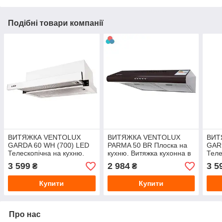
Подібні товари компанії
ВИТЯЖКА VENTOLUX
ВИТЯЖКА VENTOLUX
ВИТ
GARDA 60 WH (700) LED
PARMA 50 BR Плоска на
GAR
Телескопічна на кухню.
кухню. Витяжка кухонна в
Теле
Витяжка кухонна в Україні.
Україні. *ЗНИЖКА В
Витя
3 599
2 984
3 5
₴
₴
*ЗНИЖКА В ОПИСІ.
ОПИСІ.
*ЗН
Купити
Купити
Про нас