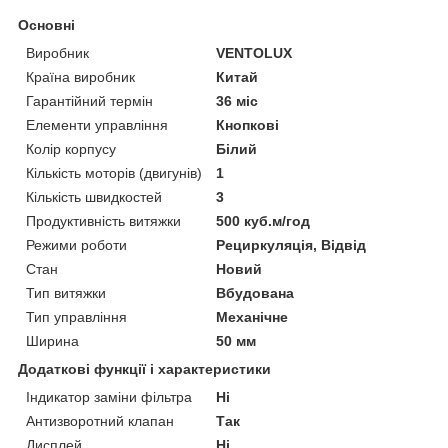
Основні
Виробник
VENTOLUX
Країна виробник
Китай
Гарантійний термін
36 міс
Елементи управління
Кнопкові
Колір корпусу
Білий
Кількість моторів (двигунів)
1
Кількість швидкостей
3
Продуктивність витяжки
500 куб.м/год
Режими роботи
Рециркуляція, Відвід
Стан
Новий
Тип витяжки
Вбудована
Тип управління
Механічне
Ширина
50 мм
Додаткові функції і характеристики
Індикатор заміни фільтра
Ні
Антизворотний клапан
Так
Дисплей
Ні