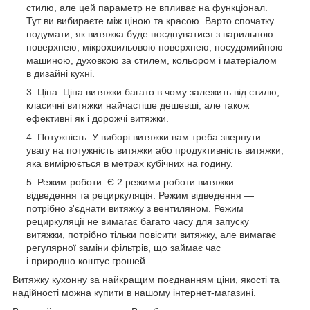
стилю, але цей параметр не впливає на функціонал.
Тут ви вибираєте між ціною та красою. Варто спочатку
подумати, як витяжка буде поєднуватися з варильною
поверхнею, мікрохвильовою поверхнею, посудомийною
машиною, духовкою за стилем, кольором і матеріалом
в дизайні кухні.
Ціна. Ціна витяжки багато в чому залежить від стилю,
класичні витяжки найчастіше дешевші, але також
ефективні як і дорожчі витяжки.
Потужність. У виборі витяжки вам треба звернути
увагу на потужність витяжки або продуктивність витяжки,
яка вимірюється в метрах кубічних на годину.
Режим роботи. Є 2 режими роботи витяжки —
відведення та рециркуляція. Режим відведення —
потрібно з'єднати витяжку з вентиляном. Режим
рециркуляції не вимагає багато часу для запуску
витяжки, потрібно тільки повісити витяжку, але вимагає
регулярної заміни фільтрів, що займає час
і природно коштує грошей.
Витяжку кухонну за найкращим поєднанням ціни, якості та
надійності можна купити в нашому інтернет-магазині.