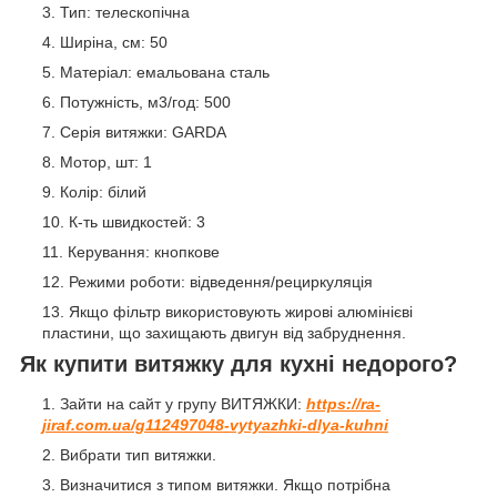
Тип: телескопічна
Ширіна, см: 50
Матеріал: емальована сталь
Потужність, м3/год: 500
Серія витяжки: GARDA
Мотор, шт: 1
Колір: білий
К-ть швидкостей: 3
Керування: кнопкове
Режими роботи: відведення/рециркуляція
Якщо фільтр використовують жирові алюмінієві
пластини, що захищають двигун від забруднення.
Як купити витяжку для кухні недорого?
Зайти на сайт у групу ВИТЯЖКИ:
https://ra-
jiraf.com.ua/g112497048-vytyazhki-dlya-kuhni
Вибрати тип витяжки.
Визначитися з типом витяжки. Якщо потрібна