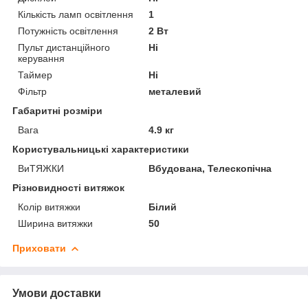
Кількість ламп освітлення
1
Потужність освітлення
2 Вт
Пульт дистанційного
Ні
керування
Таймер
Ні
Фільтр
металевий
Габаритні розміри
Вага
4.9 кг
Користувальницькі характеристики
ВиТЯЖКИ
Вбудована, Телескопічна
Різновидності витяжок
Колір витяжки
Білий
Ширина витяжки
50
Приховати
Умови доставки