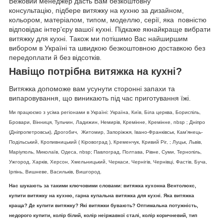
Вежовий менеджер дасть Вам безкоштовну
консультацію, підбере витяжку на кухню за дизайном,
кольором, матеріалом, типом, моделлю, серії, яка повністю
відповідає інтер'єру вашої кухні. Підкаже якнайкраще вибрати
витяжку для кухні. Також ми потішимо Вас найширшим
вибором в Україні та швидкою безкоштовною доставкою без
передоплати й без відсотків.
Навіщо потрібна витяжка на кухні?
Витяжка допоможе вам усунути сторонні запахи та
випаровування, що виникають під час приготування їжі.
Ми працюємо з усіма регіонами в Україні: Україна, Київ, Біла церква, Бориспіль,
Бровари, Вінниця, Тульчин, Ладижин, Немирів, Кремінне, Кремінне, nbsp ; Дніпро
(Дніпропетровськ), Дрогобич, Житомир, Запоріжжя, Івано-Франківськ, Кам'янець-
Подільський, Кропивницький ( Кіровоград ), Кременчук, Кривий Ріг, ; Луцьк, Львів,
Маріуполь, Миколаїв, Одеса, nbsp; Павлоград, Полтава, Рівне, Суми, Тернопіль,
Ужгород, Харків, Херсон, Хмельницький, Черкаси, Чернігів, Чернівці, Фастів, Буча,
Ірпінь, Вишневе, Васильків, Вишгород.
Нас шукають за такими ключовими словами: витяжка кухонна Вентолюкс,
купити витяжку на кухню, гарна купальна витяжка для кухні. Яка витяжка
краща? Де купити витяжку? Які витяжки бувають? Оптимальна потужність,
недорого купити, колір білий, колір неіржавкої сталі, колір коричневий, тип