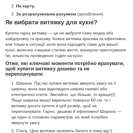
На карту.
За розрахунковим рахунком
(запобігання)
Як вибрати витяжку для кухні?
Купити гарну витяжку — це не вибрати саму модну або
найдорожчу та красиву. Кожна витяжка красива та ефективна,
але тільки в ситуації, коли вона підходить саме для вашої
кухні, включно з вашим стилем життя, манерою приготування
їжі, кількістю проведених годин на кухні.
Отже, які ключові моменти потрібно врахувати,
щоб купити витяжку дешево та не
переплачувати:
Ширина. Під час купівлі витяжки зверніть увагу на її
ширину, вона має відповідати ширині газової або
електричної плити. Звичайно, що більше, то краще)))
Якщо ширина вашої варильної поверхні 60 см, то і
витяжку досить купити в цей розмір, щоб не
переплачувати. Гарно, дешево й ефективно! Ширина —
це один із головних параметрів, на який потрібно
звернути увагу.
Стиль. Ціна витяжки залежить багато в чому від її