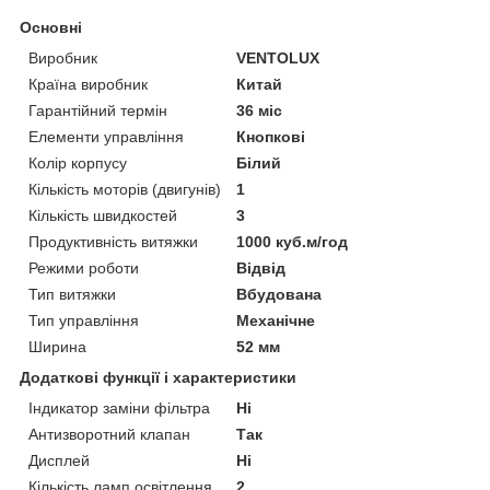
Основні
Виробник
VENTOLUX
Країна виробник
Китай
Гарантійний термін
36 міс
Елементи управління
Кнопкові
Колір корпусу
Білий
Кількість моторів (двигунів)
1
Кількість швидкостей
3
Продуктивність витяжки
1000 куб.м/год
Режими роботи
Відвід
Тип витяжки
Вбудована
Тип управління
Механічне
Ширина
52 мм
Додаткові функції і характеристики
Індикатор заміни фільтра
Ні
Антизворотний клапан
Так
Дисплей
Ні
Кількість ламп освітлення
2