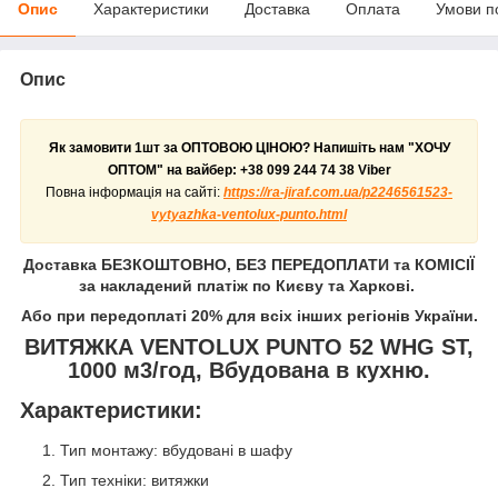
Опис
Характеристики
Доставка
Оплата
Умови п
Опис
Як замовити 1шт за ОПТОВОЮ ЦІНОЮ? Напишіть нам "ХОЧУ
ОПТОМ" на вайбер:
+38 099 244 74 38 Viber
Повна інформація на сайті:
https://ra-jiraf.com.ua/p2246561523-
vytyazhka-ventolux-punto.html
Доставка БЕЗКОШТОВНО, БЕЗ ПЕРЕДОПЛАТИ та КОМІСІЇ
за накладений платіж по Києву та Харкові.
Або при передоплаті 20% для всіх інших регіонів України.
ВИТЯЖКА VENTOLUX PUNTO 52 WHG ST,
1000 м3/год, Вбудована в кухню.
Характеристики:
Тип монтажу: вбудовані в шафу
Тип техніки: витяжки