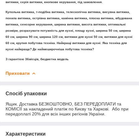
витяжки, серія витяжки, кнопкове керування, під замовлення.
Купольна витяжка, т-подібна витяжка, телескопічна витяжка, висувна витяжка,
похила витяжка, острівна витяжка, камінна витяжка, плоска витяжка, вбудована
витяжка, сенсорне керування, ширина витяжки, висота витяжки, оптимальні
розміри, розрахувати потужність для кухні, площу кухні, ширина 50 см, ширина
60 см, ширина 90 см, ширина 120 см, витяжки для кухні 50 см, витяжки для кухні
60 см, кpyпня побутова техніка. Найкращі витяжки для кухні. Яка техніка для
кухні найкраща? Де наймеширочніша побутова техніка?
З гарантією 36місців, бюджетна модель
Приховати
Спосіб упаковки
Ящик. Доставка БЕЗКОШТОВНО, БЕЗ ПЕРЕДОПЛАТИ та
КОМІСІЇ за накладений платіж по Києву та Харкові. Або при
передоплаті 20% для всіх інших регіонів України.
Характеристики