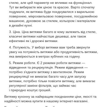
стилю, але цей параметр не впливає на функціонал.
Тут ви вибираєте між ціною та красою. Варто спочатку
подумати, як витяжка буде поєднуватися з варильною
поверхнею, мікрохвильовою поверхнею, посудомийною
машиною, духовкою за стилем, кольором і матеріалом
в дизайні кухні.
Ціна. Ціна витяжки багато в чому залежить від стилю,
класичні витяжки найчастіше дешевші, але також
ефективні як і дорожчі витяжки.
Потужність. У виборі витяжки вам треба звернути
увагу на потужність витяжки або продуктивність витяжки,
яка вимірюється в метрах кубічних на годину.
Режим роботи. Є 2 режими роботи витяжки —
відведення та рециркуляція. Режим відведення —
потрібно з'єднати витяжку з вентиляном. Режим
рециркуляції не вимагає багато часу для запуску
витяжки, потрібно тільки повісити витяжку, але вимагає
регулярної заміни фільтрів, що займає час
і природно коштує грошей.
Витяжку кухонну за найкращим поєднанням ціни, якості та
надійності можна купити в нашому інтернет-магазині.