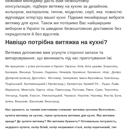
Вежовий менеджер дасть Вам безкоштовну
консультацію, підбере витяжку на кухню за дизайном,
кольором, матеріалом, типом, моделлю, серії, яка повністю
відповідає інтер'єру вашої кухні. Підкаже якнайкраще вибрати
витяжку для кухні. Також ми потішимо Вас найширшим
вибором в Україні та швидкою безкоштовною доставкою без
передоплати й без відсотків.
Навіщо потрібна витяжка на кухні?
Витяжка допоможе вам усунути сторонні запахи та
випаровування, що виникають під час приготування їжі.
Ми працюємо з усіма регіонами в Україні: Україна, Київ, Біла церква, Бориспіль,
Бровари, Вінниця, Тульчин, Ладижин, Немирів, Кремінне, Кремінне, nbsp ; Дніпро
(Дніпропетровськ), Дрогобич, Житомир, Запоріжжя, Івано-Франківськ, Кам'янець-
Подільський, Кропивницький ( Кіровоград ), Кременчук, Кривий Ріг, ; Луцьк, Львів,
Маріуполь, Миколаїв, Одеса, nbsp; Павлоград, Полтава, Рівне, Суми, Тернопіль,
Ужгород, Харків, Херсон, Хмельницький, Черкаси, Чернігів, Чернівці, Фастів, Буча,
Ірпінь, Вишневе, Васильків, Вишгород.
Нас шукають за такими ключовими словами: витяжка кухонна Вентолюкс,
купити витяжку на кухню, гарна купальна витяжка для кухні. Яка витяжка
краща? Де купити витяжку? Які витяжки бувають? Оптимальна потужність,
недорого купити, колір білий, колір неіржавкої сталі, колір коричневий, тип