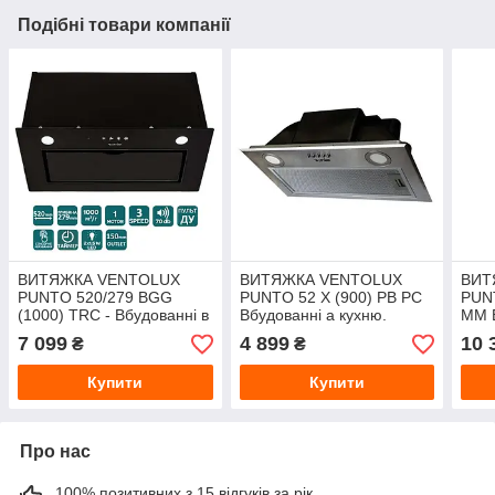
Подібні товари компанії
ВИТЯЖКА VENTOLUX
ВИТЯЖКА VENTOLUX
ВИТ
PUNTO 520/279 BGG
PUNTO 52 X (900) PB PC
PUN
(1000) TRC - Вбудованні в
Вбудованні а кухню.
MM В
кухню. Витяжка кухонна в
Витяжка кухонна в Україні.
Витя
7 099
4 899
10 
₴
₴
Україні. *ЗНИЖКА В
*ЗНИЖКА В ОПИСІ.
*ЗН
ОПИСІ.
Купити
Купити
Про нас
100% позитивних з 15 відгуків за рік