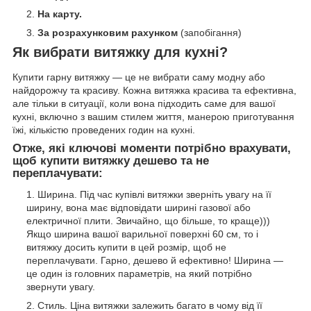
На карту.
За розрахунковим рахунком
(запобігання)
Як вибрати витяжку для кухні?
Купити гарну витяжку — це не вибрати саму модну або
найдорожчу та красиву. Кожна витяжка красива та ефективна,
але тільки в ситуації, коли вона підходить саме для вашої
кухні, включно з вашим стилем життя, манерою приготування
їжі, кількістю проведених годин на кухні.
Отже, які ключові моменти потрібно врахувати,
щоб купити витяжку дешево та не
переплачувати:
Ширина. Під час купівлі витяжки зверніть увагу на її
ширину, вона має відповідати ширині газової або
електричної плити. Звичайно, що більше, то краще)))
Якщо ширина вашої варильної поверхні 60 см, то і
витяжку досить купити в цей розмір, щоб не
переплачувати. Гарно, дешево й ефективно! Ширина —
це один із головних параметрів, на який потрібно
звернути увагу.
Стиль. Ціна витяжки залежить багато в чому від її