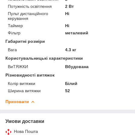
Потужність освітлення
2 Вт
Пульт дистанційного
Ні
керування
Таймер
Ні
Фільтр
металевий
Габаритні розміри
Вага
4.3 кг
Користувальницькі характеристики
ВиТЯЖКИ
Вбудована
Різновидності витяжок
Колір витяжки
Білий
Ширина витяжки
52
Приховати
Умови доставки
Нова Пошта