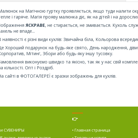
Малюнок на Магічною гуртку проявляється, якщо туди налити окрі
тепле і гаряче. Магія прояву малюнка діє, як на дітей і на дорослих
Зображення
ЯСКРАВЕ
, не стирається, не змивається. Кухоль слу
кахель не впаде...
В наявності є різні види кухлів: Звичайна біла, Кольорова всередині
Це Хороший подарунок на будь-яке свято, День народження, дівич
Корпоратив, Мітинг, Збори або будь-яку іншу тусовку.
Замовлення виконуємо швидко та якісно, так як у нас свій комплек
на кількості. Опт і Роздріб.
На сайті в ФОТОГАЛЕРЕЇ є зразки зображень для кухлів.
👉
 и СУВЕНИРЫ
• Главная страница
Е знаки, дорожные знаки
• Товары и услуги