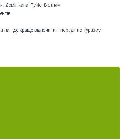
, Домінікана, Туніс, В'єтнам
єнтів
и на , Де краще відпочити?, Поради по туризму,