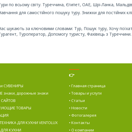
Тури по всьому світу. Туреччина, Єгипет, ОАЕ, Шрі-Ланка, Мальдіви
Навчання для самостійного пошуку туру. Знижки для постійних клі
Нас шукають за ключовими словами: Тур, Пошук туру, Хочу поїхат
Турагент, Туроператор, Допомогу туристу, Фахівець з Туреччини.
👉
 и СУВЕНИРЫ
• Главная страница
Е знаки, дорожные знаки
• Товары и услуги
е САЙТОВ
• Статьи
ТВУЮЩИЕ ТОВАРЫ
• Новости
АЦИЯ
• Фотогалерея
 ТЕХНИКА ДЛЯ КУХНИ VENTOLUX
• Контакты
 ДЛЯ КУХНИ
• О компании