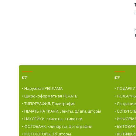
👉
👉
• Наружная РЕКЛАМА
• ПОДАРКИ
• Широкоформатная ПЕЧАТЬ
• ПОЖАРНЫ
• ТИПОГРАФИЯ. Полиграфия
• Создани
• ПЕЧАТЬ НА ТКАНИ. Ленты, флаги, шторы
• СОПУТС
• НАКЛЕЙКИ, стикеты, этикетки
• ИНФОРМ
• ФОТОБАНК, клипарты, фотографии
• БЫТОВАЯ
• ФОТОШТОРЫ, 3d шторы
• ВЫТЯЖКИ