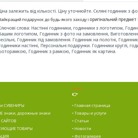
Ціна залежить від кількості. Ціну уточнюйте. Скляні годинник з ф
оригінальний предмет і
Найкращий подарунок до будь-якого заходу і
Ключові слова: Настінні годинники, годинники з логотипом, Годин
Вашим логотипом, Годинник з фото на замовлення, Виготовлення
весільні, Годинник під замовлення. Годинник на полотні, Годинник 
Годинники настінні, Персональні подарунки. Годинники круглі, год
фоторамкою, Годинник з рамкою, Годинник як картина.
👉
 и СУВЕНИРЫ
• Главная страница
Е знаки, дорожные знаки
• Товары и услуги
е САЙТОВ
• Статьи
ТВУЮЩИЕ ТОВАРЫ
• Новости
АЦИЯ
• Фотогалерея