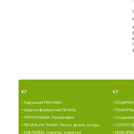
👉
👉
• Наружная РЕКЛАМА
• ПОДАРКИ
• Широкоформатная ПЕЧАТЬ
• ПОЖАРНЫ
• ТИПОГРАФИЯ. Полиграфия
• Создани
• ПЕЧАТЬ НА ТКАНИ. Ленты, флаги, шторы
• СОПУТС
• НАКЛЕЙКИ, стикеты, этикетки
• ИНФОРМ