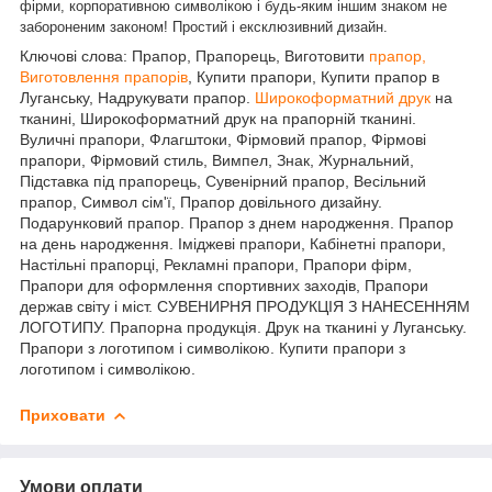
фірми, корпоративною символікою і будь-яким іншим знаком не
забороненим законом! Простий і ексклюзивний дизайн.
Ключові слова: Прапор, Прапорець, Виготовити
прапор,
Виготовлення прапорів
, Купити прапори, Купити прапор в
Луганську, Надрукувати прапор.
Широкоформатний друк
на
тканині, Широкоформатний друк на прапорній тканині.
Вуличні прапори, Флагштоки, Фірмовий прапор, Фірмові
прапори, Фірмовий стиль, Вимпел, Знак, Журнальний,
Підставка під прапорець, Сувенірний прапор, Весільний
прапор, Символ сім'ї, Прапор довільного дизайну.
Подарунковий прапор. Прапор з днем народження. Прапор
на день народження. Іміджеві прапори, Кабінетні прапори,
Настільні прапорці, Рекламні прапори, Прапори фірм,
Прапори для оформлення спортивних заходів, Прапори
держав світу і міст. СУВЕНИРНЯ ПРОДУКЦІЯ З НАНЕСЕННЯМ
ЛОГОТИПУ. Прапорна продукція. Друк на тканині у Луганську.
Прапори з логотипом і символікою. Купити прапори з
логотипом і символікою.
Приховати
Умови оплати