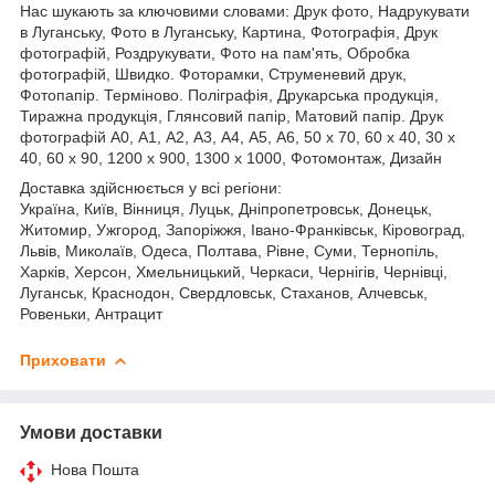
Нас шукають за ключовими словами: Друк фото, Надрукувати
в Луганську, Фото в Луганську, Картина, Фотографія, Друк
фотографій, Роздрукувати, Фото на пам'ять, Обробка
фотографій, Швидко.
Фоторамки, Струменевий друк,
Фотопапір. Терміново. Поліграфія, Друкарська продукція,
Тиражна продукція, Глянсовий папір, Матовий папір. Друк
фотографій А0, А1, А2, А3, А4, А5, А6, 50 х 70, 60 х 40, 30 х
40, 60 х 90, 1200 х 900, 1300 х 1000, Фотомонтаж, Дизайн
Доставка здійснюється у всі регіони:
Україна, Київ, Вінниця, Луцьк, Дніпропетровськ, Донецьк,
Житомир, Ужгород, Запоріжжя, Івано-Франківськ, Кіровоград,
Львів, Миколаїв, Одеса, Полтава, Рівне, Суми, Тернопіль,
Харків, Херсон, Хмельницький, Черкаси, Чернігів, Чернівці,
Луганськ, Краснодон, Свердловськ, Стаханов, Алчевськ,
Ровеньки, Антрацит
Приховати
Умови доставки
Нова Пошта