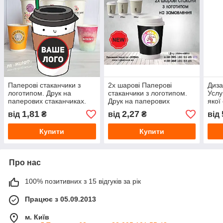
Паперові стаканчики з
2х шарові Паперові
Диза
логотипом. Друк на
стаканчики з логотипом.
Услу
паперових стаканчиках.
Друк на паперових
якої
Склянки з лого для кави,
склянках. Склянки з лого
1,81
2,27
від
₴
від
₴
від
чаю, кулерів.
для кави, чаю, соків
Купити
Купити
Про нас
100% позитивних з 15 відгуків за рік
Працює з 05.09.2013
м. Київ