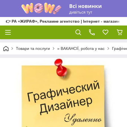
👉 РА «ЖИРАФ», Рекламне агентство | Інтернет - магазин
Товари та послуги
» ВАКАНСІЇ, робота у нас
Графічн