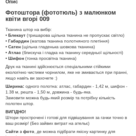
Опис
Фотоштора (фототюль) з малюнком
квіти вгорі 009
Тканина штор на вибір:
•
Блекаут
(тришарова щільна тканина не пропускає світло)
•
Габардин
(матова тканина полотняного плетіння)
•
Сатен
(щільна гладенька шовкова тканина)
•
Атлас
(блискуча і гладка на тканину середньої щільності)
•
Шифон
(тонка просвітна тканина)
Друк на тканині здійснюється спеціальними стійкими
екологічно чистими чорнилом, яке не змивається при пранні,
якщо навіть ви захочете :)
Ширина:
одного полотна: атлас, габардин - 1,42 м, шифон -
1.38 м, решта - 1,50 м, довжина - будь-яка.
Замовити можна будь-який розмір та потрібну кількість
полотен штор.
ВИГІДНО!
Штори прострочені і готові для підвішування за гачки точно в
ваш розмір! (Без зайвих витрат на ательє)
Сайти з фото
, де можна підібрати якісну картинку для