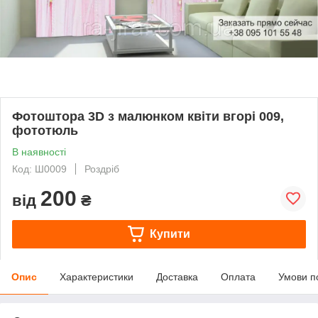
Фотоштора 3D з малюнком квіти вгорі 009,
фототюль
В наявності
Код: Ш0009
Роздріб
200
від
₴
Купити
Опис
Характеристики
Доставка
Оплата
Умови п