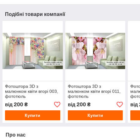
Подібні товари компанії
Фотоштора 3D з
Фотоштора 3D з
Фото
малюнком квіти вгорі 003,
малюнком квіти вгорі 011,
малю
фототюль
фототюль
фот
200
200
від
₴
від
₴
від
Купити
Купити
Про нас