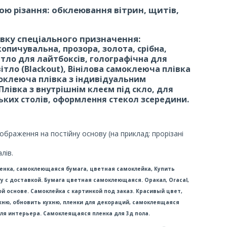
ю різання: обклеювання вітрин, щитів,
вку спеціального призначення:
пичувальна, прозора, золота, срібна,
ітло для лайтбоксів, голографічна для
тло (Blackout), Вінілова самоклеюча плівка
оклеюча плівка з індивідуальним
 Плівка з внутрішнім клеєм під скло, для
ьких столів, оформлення стекол зсередини.
ображення на постійну основу (на приклад: прорізані
лів.
енка, самоклеющаяся бумага, цветная самоклейка, Купить
 с доставкой. Бумага цветная самоклеющаяся. Оракал, Oracal,
ой основе. Самоклейка с картинкой под заказ. Красивый цвет,
ухню, обновить кухню, пленки для декораций, самоклеящаяся
для интерьера. Самоклеящаяся пленка для 3д пола.