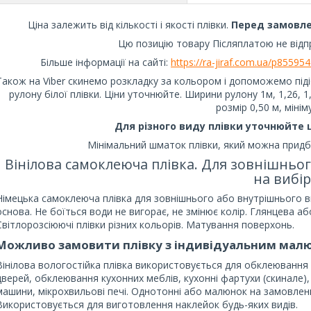
Ціна залежить від кількості і якості плівки.
Перед замовлен
Цю позицію товару Післяплатою не відп
Більше інформації на сайті:
https://ra-jiraf.com.ua/p8559
Також на Viber скинемо розкладку за кольором і допоможемо підібр
рулону білої плівки. Ціни уточнюйте. Ширини рулону 1м, 1,26, 
розмір 0,50 м, мінім
Для різного виду плівки уточнюйте цін
Мінімальний шматок плівки, який можна придбати
Вінілова самоклеюча плівка. Для зовнішньог
на вибір
Німецька самоклеюча плівка для зовнішнього або внутрішнього ви
основа. Не боїться води не вигорає, не змінює колір. Глянцева а
Світлорозсіюючі плівки різних кольорів. Матування поверхонь.
Можливо замовити плівку з індивідуальним малю
Вінілова вологостійка плівка використовується для обклеювання 
дверей, обклеювання кухонних меблів, кухонні фартухи (скинале)
машини, мікрохвильові печі. Однотонні або малюнок на замовлен
Використовується для виготовлення наклейок будь-яких видів.