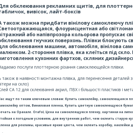
Для обклеювання рекламних щитів, для плоттерно
табличок, вивісок, лайт-боксів
А також можна придбати вінілову самоклеючу плі
Светоотражающаяся, флоурисцентная або світлонако
вітражний або напівпрозора кольорова пропускає св
обклеювання гнучких поверхонь. Плівки блокують сві
для обклеювання машини, автомобіля, вінілова сам
малюнком. 2-стороння плівка, яка клеїться під скло.
виготовлення кухонних фартхов, скляних дизайнерс
Надаємо послуги плоттерною різання самоклеющейся плівки.
А також в наявності монтажна плівка, для перенесення деталей з
літери на скло)
Клей CA 12 для склеювання акрил, ПВХ і більшості пластиків і мета
Нас ищут по таким ключевым словам: Купить самоклейку, самоклеющаяся пл
самоклейку оптом, Виниловая пленка, Купить цветную самоклеющуюся бумагу
печать на Оракале. Orafol, Цена на самоклеящуюся пленку, картинки на липк
стойкая к погодным условиям, для внутренних работ, чем оклеить старую к
пленка для рекламы, красивые яркие цвета, чем оклеить коробку, наклейки 