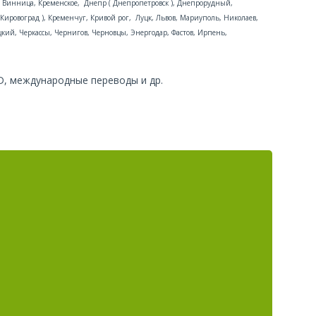
ы, Винница, Кременское, Днепр ( Днепропетровск ), Днепрорудный,
ировоград ), Кременчуг, Кривой рог, Луцк, Львов, Мариуполь, Николаев,
цкий, Черкассы, Чернигов, Черновцы, Энергодар, Фастов, Ирпень,
, международные переводы и др.