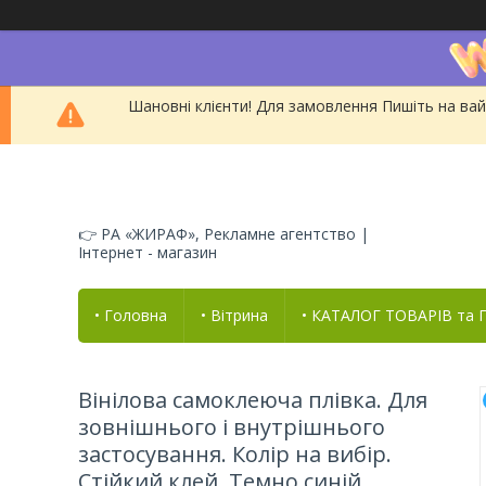
Шановні клієнти! Для замовлення Пишіть на вай
👉 РА «ЖИРАФ», Рекламне агентство |
Інтернет - магазин
• Головна
• Вітрина
• КАТАЛОГ ТОВАРІВ та
Вінілова самоклеюча плівка. Для
зовнішнього і внутрішнього
застосування. Колір на вибір.
Стійкий клей. Темно синій