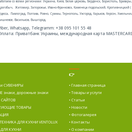
аботаем со всеми регионами: Украина, Киев, Белая церковь, Бердянск, Борисполь, Бравар
рогобыч, Житомир, Запорожье, Ивано-Франковск, Каменецк-подольский, Кропивницкий ( К
десса, Павлоград, Полтава, Ровно, Суммы, Тернополь, Ужгород, Харьков, Херсон, Хмельни
ишневое, Васильков, Вышгород,
Viber, Whatsapp, Telegramm: +38 095 101 55 48
Оплата: Приватбанк Украины, международная карта MASTERCARD
👉
 и СУВЕНИРЫ
• Главная страница
Е знаки, дорожные знаки
• Товары и услуги
е САЙТОВ
• Статьи
ТВУЮЩИЕ ТОВАРЫ
• Новости
АЦИЯ
• Фотогалерея
 ТЕХНИКА ДЛЯ КУХНИ VENTOLUX
• Контакты
 ДЛЯ КУХНИ
• О компании