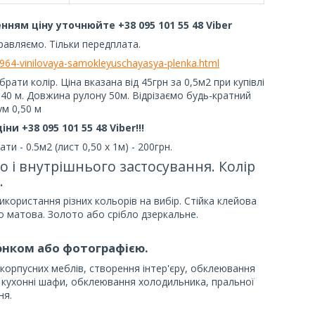
ням ціну уточнюйте +38 095 101 55 48 Viber
равляємо. Тільки передплата.
54964-vinilovaya-samokleyuschayasya-plenka.html
ати колір. Ціна вказана від 45грн за 0,5м2 при купівлі
1,40 м. Довжина рулону 50м. Відрізаємо будь-кратний
ум 0,50 м
и +38 095 101 55 48 Viber!!!
 - 0.5м2 (лист 0,50 х 1м) - 200грн.
о і внутрішнього застосування. Колір
.
користання різних кольорів на вибір. Стійка клейова
бо матова. Золото або срібло дзеркальне.
нком або фотографією.
корпусних меблів, створення інтер'єру, обклеювання
, кухонні шафи, обклеювання холодильника, пральної
ня.