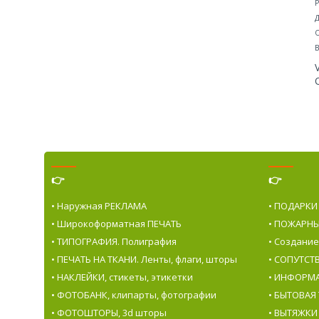
Р
Д
О
В
👉
👉
• Наружная РЕКЛАМА
• ПОДАРКИ
• Широкоформатная ПЕЧАТЬ
• ПОЖАРНЫ
• ТИПОГРАФИЯ. Полиграфия
• Создани
• ПЕЧАТЬ НА ТКАНИ. Ленты, флаги, шторы
• СОПУТС
• НАКЛЕЙКИ, стикеты, этикетки
• ИНФОРМ
• ФОТОБАНК, клипарты, фотографии
• БЫТОВАЯ
• ФОТОШТОРЫ, 3d шторы
• ВЫТЯЖКИ