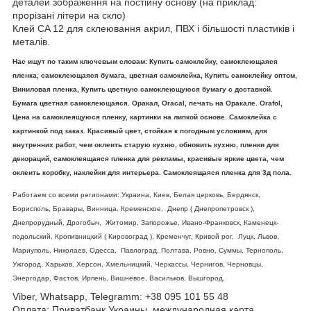
деталей зображення на постійну основу (на приклад:
прорізані літери на скло)
Клей CA 12 для склеювання акрил, ПВХ і більшості пластиків і
металів.
Нас ищут по таким ключевым словам: Купить самоклейку, самоклеющаяся
пленка, самоклеющаяся бумага, цветная самоклейка, Купить самоклейку оптом,
Виниловая пленка, Купить цветную самоклеющуюся бумагу с доставкой.
Бумага цветная самоклеющаяся. Оракал, Oracal, печать на Оракале. Orafol,
Цена на самоклеящуюся пленку, картинки на липкой основе. Самоклейка с
картинкой под заказ. Красивый цвет, стойкая к погодным условиям, для
внутренних работ, чем оклеить старую кухню, обновить кухню, пленки для
декораций, самоклеящаяся пленка для рекламы, красивые яркие цвета, чем
оклеить коробку, наклейки для интерьера. Самоклеящаяся пленка для 3д пола.
Работаем со всеми регионами: Украина, Киев, Белая церковь, Бердянск,
Борисполь, Бравары, Винница, Кременское, Днепр ( Днепропетровск ),
Днепрорудный, Дрогобыч, Житомир, Запорожье, Ивано-Франковск, Каменецк-
подольский, Кропивницкий ( Кировоград ), Кременчуг, Кривой рог, Луцк, Львов,
Мариуполь, Николаев, Одесса, Павлоград, Полтава, Ровно, Суммы, Тернополь,
Ужгород, Харьков, Херсон, Хмельницкий, Черкассы, Чернигов, Черновцы,
Энергодар, Фастов, Ирпень, Вишневое, Васильков, Вышгород,
Viber, Whatsapp, Telegramm: +38 095 101 55 48
Оплата: Приватбанк Украины, международная карта