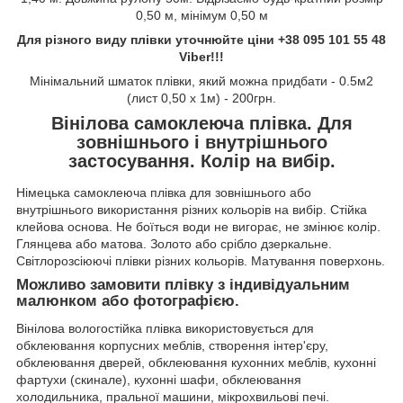
0,50 м, мінімум 0,50 м
Для різного виду плівки уточнюйте ціни +38 095 101 55 48
Viber!!!
Мінімальний шматок плівки, який можна придбати - 0.5м2
(лист 0,50 х 1м) - 200грн.
Вінілова самоклеюча плівка. Для
зовнішнього і внутрішнього
застосування. Колір на вибір.
Німецька самоклеюча плівка для зовнішнього або
внутрішнього використання різних кольорів на вибір. Стійка
клейова основа. Не боїться води не вигорає, не змінює колір.
Глянцева або матова. Золото або срібло дзеркальне.
Світлорозсіюючі плівки різних кольорів. Матування поверхонь.
Можливо замовити плівку з індивідуальним
малюнком або фотографією.
Вінілова вологостійка плівка використовується для
обклеювання корпусних меблів, створення інтер'єру,
обклеювання дверей, обклеювання кухонних меблів, кухонні
фартухи (скинале), кухонні шафи, обклеювання
холодильника, пральної машини, мікрохвильові печі.