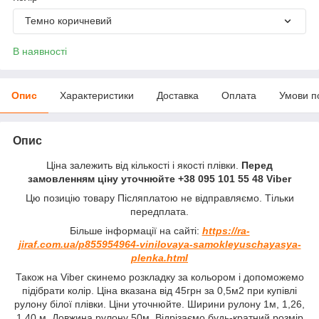
Темно коричневий
В наявності
Опис
Характеристики
Доставка
Оплата
Умови п
Опис
Ціна залежить від кількості і якості плівки.
Перед
замовленням ціну уточнюйте +38 095 101 55 48 Viber
Цю позицію товару Післяплатою не відправляємо. Тільки
передплата.
Більше інформації на сайті:
https://ra-
jiraf.com.ua/p855954964-vinilovaya-samokleyuschayasya-
plenka.html
Також на Viber скинемо розкладку за кольором і допоможемо
підібрати колір. Ціна вказана від 45грн за 0,5м2 при купівлі
рулону білої плівки. Ціни уточнюйте. Ширини рулону 1м, 1,26,
1,40 м. Довжина рулону 50м. Відрізаємо будь-кратний розмір