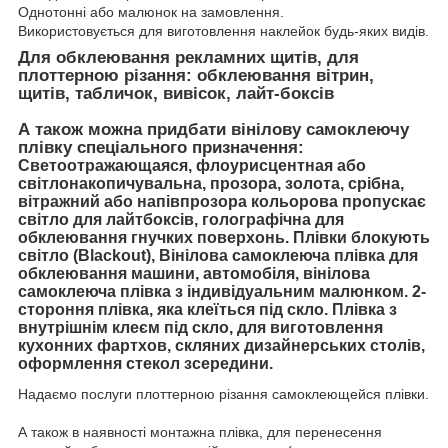
Однотонні або малюнок на замовлення.
Використовується для виготовлення наклейок будь-яких видів.
Для обклеювання рекламних щитів, для
плоттерною різання: обклеювання вітрин,
щитів, табличок, вивісок, лайт-боксів
А також можна придбати вінілову самоклеючу
плівку спеціального призначення:
Светоотражающаяся, флоурисцентная або
світлонакопичувальна, прозора, золота, срібна,
вітражний або напівпрозора кольорова пропускає
світло для лайтбоксів, голографічна для
обклеювання гнучких поверхонь. Плівки блокують
світло (Blackout), Вінілова самоклеюча плівка для
обклеювання машини, автомобіля, вінілова
самоклеюча плівка з індивідуальним малюнком. 2-
стороння плівка, яка клеїться під скло. Плівка з
внутрішнім клеєм під скло, для виготовлення
кухонних фартхов, скляних дизайнерських столів,
оформлення стекол зсередини.
Надаємо послуги плоттерною різання самоклеющейся плівки.
А також в наявності монтажна плівка, для перенесення