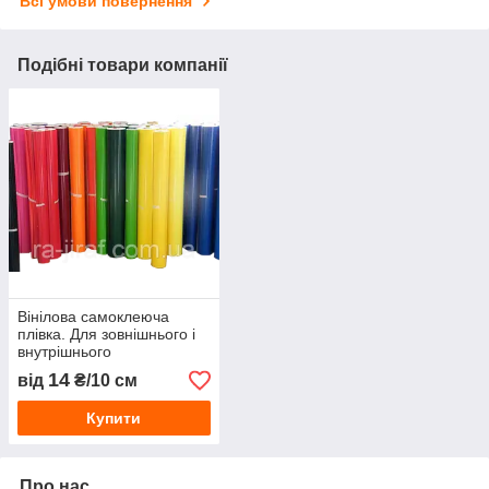
Всі умови повернення
Подібні товари компанії
Вінілова самоклеюча
плівка. Для зовнішнього і
внутрішнього
застосування. Колір на
14
від
₴/10 см
вибір. Стійкий клей.
Купити
Про нас