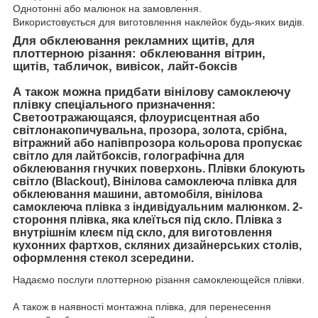
Однотонні або малюнок на замовлення.
Використовується для виготовлення наклейок будь-яких видів.
Для обклеювання рекламних щитів, для
плоттерною різання: обклеювання вітрин,
щитів, табличок, вивісок, лайт-боксів
А також можна придбати вінілову самоклеючу
плівку спеціального призначення:
Светоотражающаяся, флоурисцентная або
світлонакопичувальна, прозора, золота, срібна,
вітражний або напівпрозора кольорова пропускає
світло для лайтбоксів, голографічна для
обклеювання гнучких поверхонь. Плівки блокують
світло (Blackout), Вінілова самоклеюча плівка для
обклеювання машини, автомобіля, вінілова
самоклеюча плівка з індивідуальним малюнком. 2-
стороння плівка, яка клеїться під скло. Плівка з
внутрішнім клеєм під скло, для виготовлення
кухонних фартхов, скляних дизайнерських столів,
оформлення стекол зсередини.
Надаємо послуги плоттерною різання самоклеющейся плівки.
А також в наявності монтажна плівка, для перенесення