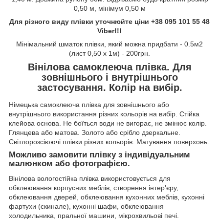
0,50 м, мінімум 0,50 м
Для різного виду плівки уточнюйте ціни +38 095 101 55 48
Viber!!!
Мінімальний шматок плівки, який можна придбати - 0.5м2
(лист 0,50 х 1м) - 200грн.
Вінілова самоклеюча плівка. Для
зовнішнього і внутрішнього
застосування. Колір на вибір.
Німецька самоклеюча плівка для зовнішнього або
внутрішнього використання різних кольорів на вибір. Стійка
клейова основа. Не боїться води не вигорає, не змінює колір.
Глянцева або матова. Золото або срібло дзеркальне.
Світлорозсіюючі плівки різних кольорів. Матування поверхонь.
Можливо замовити плівку з індивідуальним
малюнком або фотографією.
Вінілова вологостійка плівка використовується для
обклеювання корпусних меблів, створення інтер'єру,
обклеювання дверей, обклеювання кухонних меблів, кухонні
фартухи (скинале), кухонні шафи, обклеювання
холодильника, пральної машини, мікрохвильові печі.