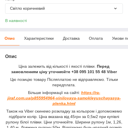
Світло коричневий
В наявності
Опис
Характеристики
Доставка
Оплата
Умови п
Опис
Ціна залежить від кількості і якості плівки.
Перед
замовленням ціну уточнюйте +38 095 101 55 48 Viber
Цю позицію товару Післяплатою не відправляємо. Тільки
передплата.
Більше інформації на сайті:
https://ra-
jiraf.com.ua/p855954964-vinilovaya-samokleyuschayasya-
plenka.html
Також на Viber скинемо розкладку за кольором і допоможемо
підібрати колір. Ціна вказана від 45грн за 0,5м2 при купівлі
рулону білої плівки. Ціни уточнюйте. Ширини рулону 1м, 1,26,
1,40 м. Довжина рулону 50м. Відрізаємо будь-кратний розмір