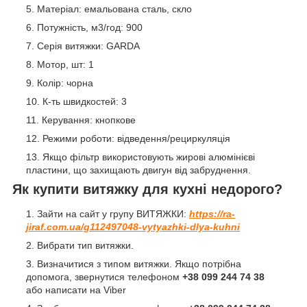
Матеріал: емальована сталь, скло
Потужність, м3/год: 900
Серія витяжки: GARDA
Мотор, шт: 1
Колір: чорна
К-ть швидкостей: 3
Керування: кнопкове
Режими роботи: відведення/рециркуляція
Якщо фільтр використовують жирові алюмінієві
пластини, що захищають двигун від забруднення.
Як купити витяжку для кухні недорого?
Зайти на сайт у групу ВИТЯЖКИ:
https://ra-
jiraf.com.ua/g112497048-vytyazhki-dlya-kuhni
Вибрати тип витяжки.
Визначитися з типом витяжки. Якщо потрібна
допомога, звернутися телефоном
+38 099 244 74 38
або написати на Viber