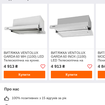
ВИТЯЖКА VENTOLUX
ВИТЯЖКА VENTOLUX
ВИТ
GARDA 60 WH (1100) LED
GARDA 60 INOX (1100)
MODE
Телескопічна на кухню.
LED Телескопічна на
Похи
Витяжка кухонна в Україні.
кухню. Витяжка кухонна в
кухо
4 913
4 913
4 8
₴
₴
*ЗНИЖКА В ОПИСІ.
Україні. *ЗНИЖКА В
*ЗН
ОПИСІ.
Купити
Купити
Про нас
100% позитивних з 15 відгуків за рік