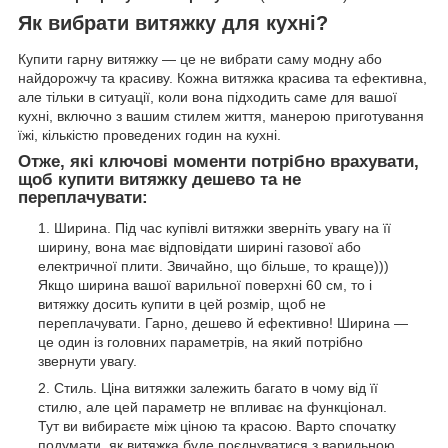
Як вибрати витяжку для кухні?
Купити гарну витяжку — це не вибрати саму модну або
найдорожчу та красиву. Кожна витяжка красива та ефективна,
але тільки в ситуації, коли вона підходить саме для вашої
кухні, включно з вашим стилем життя, манерою приготування
їжі, кількістю проведених годин на кухні.
Отже, які ключові моменти потрібно врахувати,
щоб купити витяжку дешево та не
переплачувати:
Ширина. Під час купівлі витяжки зверніть увагу на її
ширину, вона має відповідати ширині газової або
електричної плити. Звичайно, що більше, то краще)))
Якщо ширина вашої варильної поверхні 60 см, то і
витяжку досить купити в цей розмір, щоб не
переплачувати. Гарно, дешево й ефективно! Ширина —
це один із головних параметрів, на який потрібно
звернути увагу.
Стиль. Ціна витяжки залежить багато в чому від її
стилю, але цей параметр не впливає на функціонал.
Тут ви вибираєте між ціною та красою. Варто спочатку
подумати, як витяжка буде поєднуватися з варильною