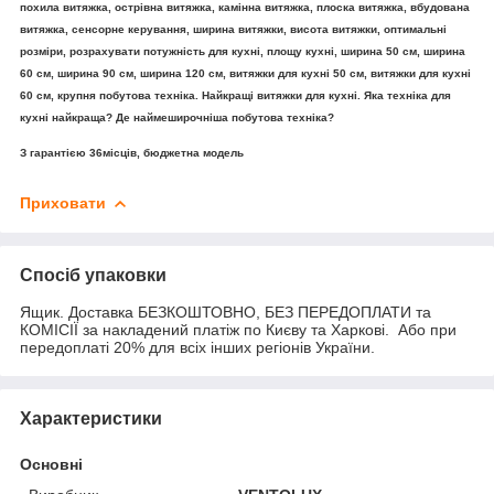
похила витяжка, острівна витяжка, камінна витяжка, плоска витяжка, вбудована
витяжка, сенсорне керування, ширина витяжки, висота витяжки, оптимальні
розміри, розрахувати потужність для кухні, площу кухні, ширина 50 см, ширина
60 см, ширина 90 см, ширина 120 см, витяжки для кухні 50 см, витяжки для кухні
60 см, кpyпня побутова техніка. Найкращі витяжки для кухні. Яка техніка для
кухні найкраща? Де наймеширочніша побутова техніка?
З гарантією 36місців, бюджетна модель
Приховати
Спосіб упаковки
Ящик. Доставка БЕЗКОШТОВНО, БЕЗ ПЕРЕДОПЛАТИ та
КОМІСІЇ за накладений платіж по Києву та Харкові. Або при
передоплаті 20% для всіх інших регіонів України.
Характеристики
Основні