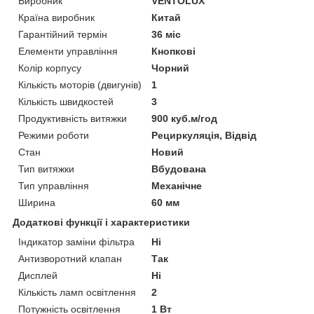
Виробник
VENTOLUX
Країна виробник
Китай
Гарантійний термін
36 міс
Елементи управління
Кнопкові
Колір корпусу
Чорний
Кількість моторів (двигунів)
1
Кількість швидкостей
3
Продуктивність витяжки
900 куб.м/год
Режими роботи
Рециркуляція, Відвід
Стан
Новий
Тип витяжки
Вбудована
Тип управління
Механічне
Ширина
60 мм
Додаткові функції і характеристики
Індикатор заміни фільтра
Ні
Антизворотний клапан
Так
Дисплей
Ні
Кількість ламп освітлення
2
Потужність освітлення
1 Вт