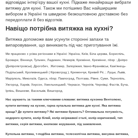
відповідає інтер'єру вашої кухні. Підкаже якнайкраще вибрати
витяжку для кухні. Також ми потішимо Вас найширшим
вибором в Україні та швидкою безкоштовною доставкою без
передоплати й без відсотків.
Навіщо потрібна витяжка на кухні?
Витяжка допоможе вам усунути сторонні запахи та
випаровування, що виникають під час приготування їжі.
Ми працюємо з усіма регіонами в Україні: Україна, Київ, Біла церква, Бориспіль,
Бровари, Вінниця, Тульчин, Ладижин, Немирів, Кремінне, Кремінне, nbsp ; Дніпро
(Дніпропетровськ), Дрогобич, Житомир, Запоріжжя, Івано-Франківськ, Кам'янець-
Подільський, Кропивницький ( Кіровоград ), Кременчук, Кривий Ріг, ; Луцьк, Львів,
Маріуполь, Миколаїв, Одеса, nbsp; Павлоград, Полтава, Рівне, Суми, Тернопіль,
Ужгород, Харків, Херсон, Хмельницький, Черкаси, Чернігів, Чернівці, Фастів, Буча,
Ірпінь, Вишневе, Васильків, Вишгород.
Нас шукають за такими ключовими словами: витяжка кухонна Вентолюкс,
купити витяжку на кухню, гарна купальна витяжка для кухні. Яка витяжка
краща? Де купити витяжку? Які витяжки бувають? Оптимальна потужність,
недорого купити, колір білий, колір неіржавкої сталі, колір коричневий, тип
витяжки, серія витяжки, кнопкове керування, під замовлення.
Купольна витяжка, т-подібна витяжка, телескопічна витяжка, висувна витяжка,