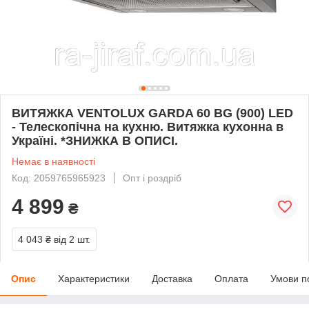
ВИТЯЖКА VENTOLUX GARDA 60 BG (900) LED
- Телескопічна на кухню. Витяжка кухонна в
Україні. *ЗНИЖКА В ОПИСІ.
Немає в наявності
Код: 2059765965923
Опт і роздріб
4 899
₴
4 043 ₴
від 2 шт.
Опис
Характеристики
Доставка
Оплата
Умови п