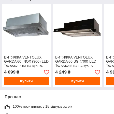
ВИТЯЖКА VENTOLUX
ВИТЯЖКА VENTOLUX
ВИТ
GARDA 60 INOX (900) LED
GARDA 60 BG (700) LED
GAR
Телескопічна на кухню.
Телескопічна на кухню.
Теле
Витяжка кухонна в Україні.
Витяжка кухонна в Україні.
Витя
4 099
4 249
4 9
₴
₴
*ЗНИЖКА В ОПИСІ.
*ЗНИЖКА В ОПИСІ.
*ЗН
Купити
Купити
Про нас
100% позитивних з 15 відгуків за рік