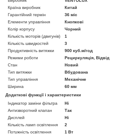
Виробник
VENTOLUX
Країна виробник
Китай
Гарантійний термін
36 міс
Елементи управління
Кнопкові
Колір корпусу
Чорний
Кількість моторів (двигунів)
1
Кількість швидкостей
3
Продуктивність витяжки
900 куб.м/год
Режими роботи
Рециркуляція, Відвід
Стан
Новий
Тип витяжки
Вбудована
Тип управління
Механічне
Ширина
60 мм
Додаткові функції і характеристики
Індикатор заміни фільтра
Ні
Антизворотний клапан
Так
Дисплей
Ні
Кількість ламп освітлення
2
Потужність освітлення
1 Вт