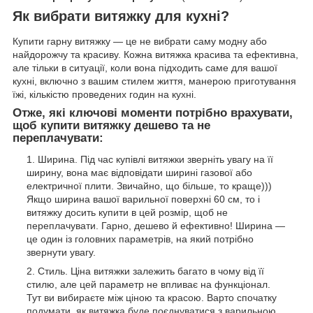
Як вибрати витяжку для кухні?
Купити гарну витяжку — це не вибрати саму модну або
найдорожчу та красиву. Кожна витяжка красива та ефективна,
але тільки в ситуації, коли вона підходить саме для вашої
кухні, включно з вашим стилем життя, манерою приготування
їжі, кількістю проведених годин на кухні.
Отже, які ключові моменти потрібно врахувати,
щоб купити витяжку дешево та не
переплачувати:
Ширина. Під час купівлі витяжки зверніть увагу на її
ширину, вона має відповідати ширині газової або
електричної плити. Звичайно, що більше, то краще)))
Якщо ширина вашої варильної поверхні 60 см, то і
витяжку досить купити в цей розмір, щоб не
переплачувати. Гарно, дешево й ефективно! Ширина —
це один із головних параметрів, на який потрібно
звернути увагу.
Стиль. Ціна витяжки залежить багато в чому від її
стилю, але цей параметр не впливає на функціонал.
Тут ви вибираєте між ціною та красою. Варто спочатку
подумати, як витяжка буде поєднуватися з варильною