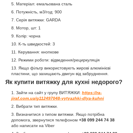
Матеріал: емальована сталь
Потужність, м3/год: 900
Серія витяжки: GARDA
Мотор, шт: 1
Колір: чорна
К-ть швидкостей: 3
Керування: кнопкове
Режими роботи: відведення/рециркуляція
Якщо фільтр використовують жирові алюмінієві
пластини, що захищають двигун від забруднення.
Як купити витяжку для кухні недорого?
Зайти на сайт у групу ВИТЯЖКИ:
https://ra-
jiraf.com.ua/g112497048-vytyazhki-dlya-kuhni
Вибрати тип витяжки.
Визначитися з типом витяжки. Якщо потрібна
допомога, звернутися телефоном
+38 099 244 74 38
або написати на Viber